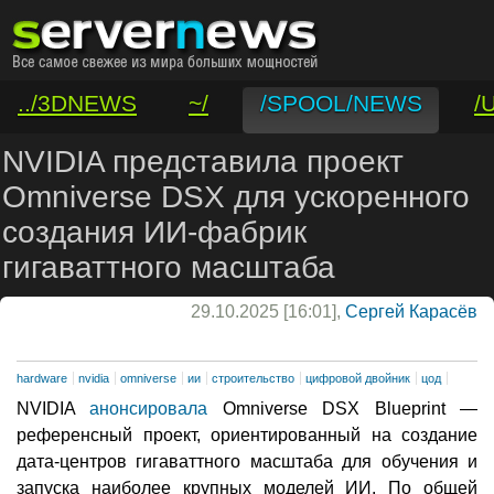
../3DNEWS
~/
/SPOOL/NEWS
/
/VAR/CONTACT
NVIDIA представила проект
Omniverse DSX для ускоренного
создания ИИ-фабрик
гигаваттного масштаба
29.10.2025 [16:01],
Сергей Карасёв
hardware
nvidia
omniverse
ии
строительство
цифровой двойник
цод
NVIDIA
анонсировала
Omniverse DSX Blueprint —
референсный проект, ориентированный на создание
дата-центров гигаваттного масштаба для обучения и
запуска наиболее крупных моделей ИИ. По общей