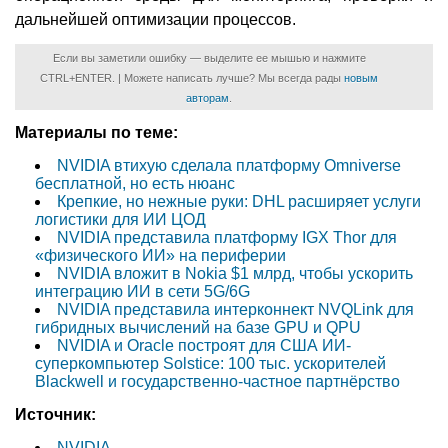
дальнейшей оптимизации процессов.
Если вы заметили ошибку — выделите ее мышью и нажмите
CTRL+ENTER. | Можете написать лучше? Мы всегда рады
новым
авторам
.
Материалы по теме:
NVIDIA втихую сделала платформу Omniverse
бесплатной, но есть нюанс
Крепкие, но нежные руки: DHL расширяет услуги
логистики для ИИ ЦОД
NVIDIA представила платформу IGX Thor для
«физического ИИ» на периферии
NVIDIA вложит в Nokia $1 млрд, чтобы ускорить
интеграцию ИИ в сети 5G/6G
NVIDIA представила интерконнект NVQLink для
гибридных вычислений на базе GPU и QPU
NVIDIA и Oracle построят для США ИИ-
суперкомпьютер Solstice: 100 тыс. ускорителей
Blackwell и государственно-частное партнёрство
Источник:
NVIDIA