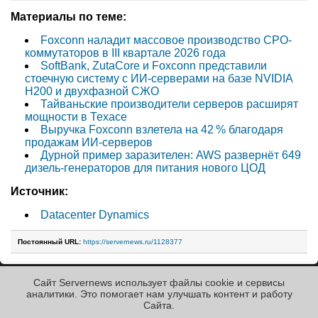
Материалы по теме:
Foxconn наладит массовое производство CPO-
коммутаторов в III квартале 2026 года
SoftBank, ZutaCore и Foxconn представили
стоечную систему с ИИ-серверами на базе NVIDIA
H200 и двухфазной СЖО
Тайваньские производители серверов расширят
мощности в Техасе
Выручка Foxconn взлетела на 42 % благодаря
продажам ИИ-серверов
Дурной пример заразителен: AWS развернёт 649
дизель-генераторов для питания нового ЦОД
Источник:
Datacenter Dynamics
Постоянный URL:
https://servernews.ru/1128377
Сайт Servernews использует файлы cookie и сервисы
« Назад к ленте
аналитики. Это помогает нам улучшать контент и работу
Cайта.