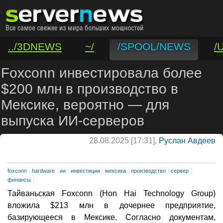
../3DNEWS
~/
/SPOOL/NEWS
/
/VAR/CONTACT
Foxconn инвестировала более
$200 млн в производство в
Мексике, вероятно — для
выпуска ИИ-серверов
28.08.2025 [17:31],
Руслан Авдеев
foxconn
hardware
ии
инвестиции
мексика
производство
сервер
финансы
Тайваньская Foxconn (Hon Hai Technology Group)
вложила $213 млн в дочернее предприятие,
базирующееся в Мексике. Согласно документам,