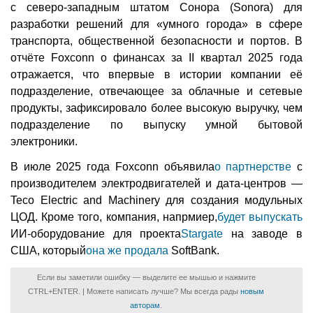
с северо-западным штатом Сонора (Sonora) для
разработки решений для «умного города» в сфере
транспорта, общественной безопасности и портов. В
отчёте Foxconn о финансах за II квартал 2025 года
отражается, что впервые в истории компании её
подразделение, отвечающее за облачные и сетевые
продукты, зафиксировало более высокую выручку, чем
подразделение по выпуску умной бытовой
электроники.
В июле 2025 года Foxconn объявила
о партнерстве
с
производителем электродвигателей и дата-центров —
Teco Electric and Machinery для создания модульных
ЦОД. Кроме того, компания, напрмиер,
будет выпускать
ИИ-оборудование для проекта
Stargate
на заводе в
США, который
она же продала
SoftBank.
Если вы заметили ошибку — выделите ее мышью и нажмите
CTRL+ENTER. | Можете написать лучше? Мы всегда рады
новым
авторам
.