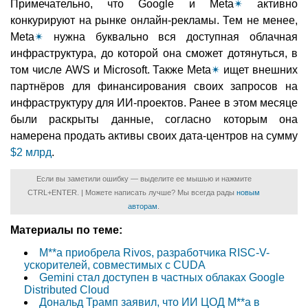
Примечательно, что Google и Meta
✴
активно
конкурируют на рынке онлайн-рекламы. Тем не менее,
Meta
✴
нужна буквально вся доступная облачная
инфраструктура, до которой она сможет дотянуться, в
том числе AWS и Microsoft. Также Meta
✴
ищет внешних
партнёров для финансирования своих запросов на
инфраструктуру для ИИ-проектов. Ранее в этом месяце
были раскрыты данные, согласно которым она
намерена продать активы своих дата-центров на сумму
$2 млрд
.
Если вы заметили ошибку — выделите ее мышью и нажмите
CTRL+ENTER. | Можете написать лучше? Мы всегда рады
новым
авторам
.
Материалы по теме:
M**a приобрела Rivos, разработчика RISC-V-
ускорителей, совместимых с CUDA
Gemini стал доступен в частных облаках Google
Distributed Cloud
Дональд Трамп заявил, что ИИ ЦОД M**a в