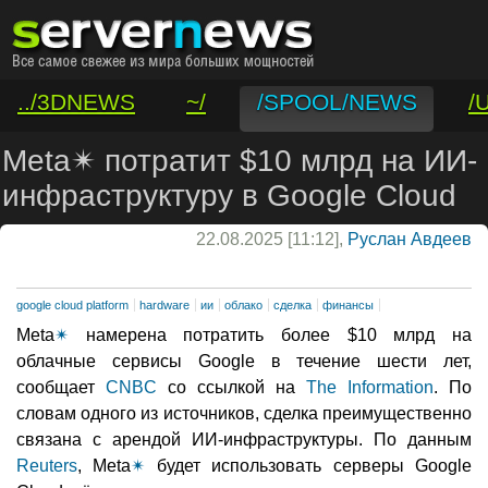
../3DNEWS
~/
/SPOOL/NEWS
/
/VAR/CONTACT
Meta✴ потратит $10 млрд на ИИ-
инфраструктуру в Google Cloud
22.08.2025 [11:12],
Руслан Авдеев
google cloud platform
hardware
ии
облако
сделка
финансы
Meta
✴
намерена потратить более $10 млрд на
облачные сервисы Google в течение шести лет,
сообщает
CNBC
со ссылкой на
The Information
. По
словам одного из источников, сделка преимущественно
связана с арендой ИИ-инфраструктуры. По данным
Reuters
, Meta
✴
будет использовать серверы Google