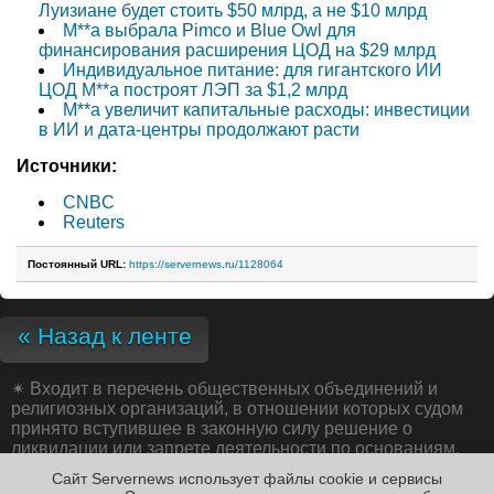
Луизиане будет стоить $50 млрд, а не $10 млрд
M**a выбрала Pimco и Blue Owl для
финансирования расширения ЦОД на $29 млрд
Индивидуальное питание: для гигантского ИИ
ЦОД M**a построят ЛЭП за $1,2 млрд
M**a увеличит капитальные расходы: инвестиции
в ИИ и дата-центры продолжают расти
Источники:
CNBC
Reuters
Постоянный URL:
https://servernews.ru/1128064
« Назад к ленте
✴
Входит в перечень общественных объединений и
религиозных организаций, в отношении которых судом
принято вступившее в законную силу решение о
ликвидации или запрете деятельности по основаниям,
предусмотренным Федеральным законом от 25.07.2002
Сайт Servernews использует файлы cookie и сервисы
№ 114-ФЗ «О противодействии экстремистской