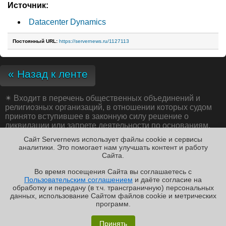
Источник:
Datacenter Dynamics
Постоянный URL:
https://servernews.ru/1127113
« Назад к ленте
✴
Входит в перечень общественных объединений и
религиозных организаций, в отношении которых судом
принято вступившее в законную силу решение о
ликвидации или запрете деятельности по основаниям,
предусмотренным Федеральным законом от 25.07.2002
Сайт Servernews использует файлы cookie и сервисы
№ 114-ФЗ «О противодействии экстремистской
аналитики. Это помогает нам улучшать контент и работу
деятельности»;
Cайта.
Во время посещения Cайта вы соглашаетесь с
Пользовательским соглашением
и даёте согласие на
✖
обработку и передачу (в т.ч. трансграничную) персональных
Copyright ©2010-2026
данных, использование Cайтом файлов cookie и метрических
Servernews
.
Пользовательское
соглашение
.
Защищено
программ.
CURATOR
.
Обзор «малолитражного суперкомпьютера» MSI
По всем интересующим Вас
вопросам, Вы можете
EdgeXpert MS-C931
Принять
направить сообщение нам в
/var/contact