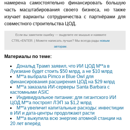
намерена самостоятельно финансировать большую
часть масштабирования своего бизнеса, но также
изучает варианты сотрудничества с партнёрами для
совместного строительства ЦОД.
Если вы заметили ошибку — выделите ее мышью и нажмите
CTRL+ENTER. | Можете написать лучше? Мы всегда рады
новым
авторам
.
Материалы по теме:
Дональд Трамп заявил, что ИИ ЦОД M**a в
Луизиане будет стоить $50 млрд, а не $10 млрд
M**a выбрала Pimco и Blue Owl для
финансирования расширения ЦОД на $29 млрд
M**a заказала ИИ-серверы Santa Barbara с
кастомными ASIC
Индивидуальное питание: для гигантского ИИ
ЦОД M**a построят ЛЭП за $1,2 млрд
M**a увеличит капитальные расходы: инвестиции
в ИИ и дата-центры продолжают расти
М**а выкупила всю энергию атомной станции на
20 лет вперёд