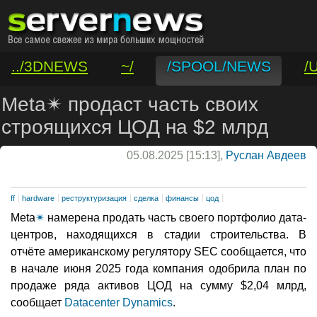
../3DNEWS
~/
/SPOOL/NEWS
/
/VAR/CONTACT
Meta✴ продаст часть своих
строящихся ЦОД на $2 млрд
05.08.2025 [15:13],
Руслан Авдеев
ff
hardware
реструктуризация
сделка
финансы
цод
Meta
✴
намерена продать часть своего портфолио дата-
центров, находящихся в стадии строительства. В
отчёте американскому регулятору SEC сообщается, что
в начале июня 2025 года компания одобрила план по
продаже ряда активов ЦОД на сумму $2,04 млрд,
сообщает
Datacenter Dynamics
.