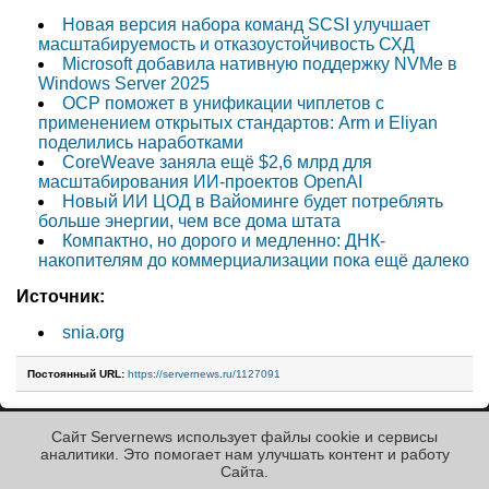
Новая версия набора команд SCSI улучшает
масштабируемость и отказоустойчивость СХД
Microsoft добавила нативную поддержку NVMe в
Windows Server 2025
OCP поможет в унификации чиплетов с
применением открытых стандартов: Arm и Eliyan
поделились наработками
CoreWeave заняла ещё $2,6 млрд для
масштабирования ИИ-проектов OpenAI
Новый ИИ ЦОД в Вайоминге будет потреблять
больше энергии, чем все дома штата
Компактно, но дорого и медленно: ДНК-
накопителям до коммерциализации пока ещё далеко
Источник:
snia.org
Постоянный URL:
https://servernews.ru/1127091
Сайт Servernews использует файлы cookie и сервисы
« Назад к ленте
аналитики. Это помогает нам улучшать контент и работу
Cайта.