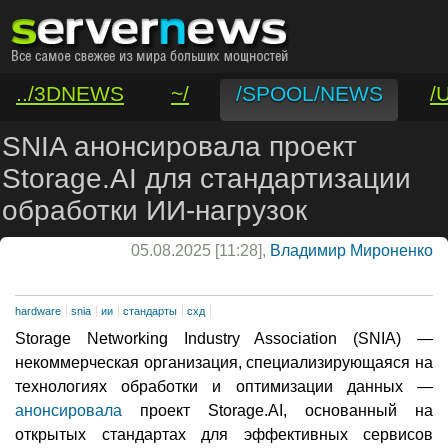
../3DNEWS
~/
/SPOOL/NEWS
/
/VAR/CONTACT
SNIA анонсировала проект
Storage.AI для стандартизации
обработки ИИ-нагрузок
05.08.2025 [11:28],
Владимир Мироненко
hardware
snia
ии
стандарты
схд
Storage Networking Industry Association (SNIA) —
некоммерческая организация, специализирующаяся на
технологиях обработки и оптимизации данных —
анонсировала
проект Storage.AI, основанный на
открытых стандартах для эффективных сервисов