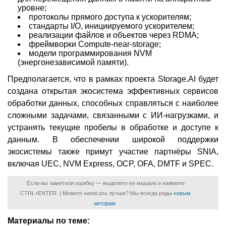
уровне;
протоколы прямого доступа к ускорителям;
стандарты I/O, инициируемого ускорителем;
реализации файлов и объектов через RDMA;
фреймворки Compute-near-storage;
модели программирования NVM
(энергонезависимой памяти).
Предполагается, что в рамках проекта Storage.AI будет
создана открытая экосистема эффективных сервисов
обработки данных, способных справляться с наиболее
сложными задачами, связанными с ИИ-нагрузками, и
устранять текущие пробелы в обработке и доступе к
данным. В обеспечении широкой поддержки
экосистемы также примут участие партнёры SNIA,
включая UEC, NVM Express, OCP, OFA, DMTF и SPEC.
Если вы заметили ошибку — выделите ее мышью и нажмите
CTRL+ENTER. | Можете написать лучше? Мы всегда рады
новым
авторам
.
Материалы по теме: