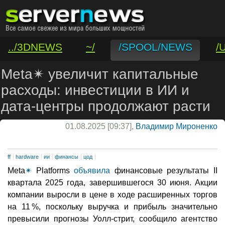
../3DNEWS
~/
/SPOOL/NEWS
/
/VAR/CONTACT
Meta✴ увеличит капитальные
расходы: инвестиции в ИИ и
дата-центры продолжают расти
01.08.2025 [09:37],
Владимир Мироненко
ff
hardware
ии
финансы
цод
Meta
✴
Platforms
объявила
финансовые результаты II
квартала 2025 года, завершившегося 30 июня. Акции
компании выросли в цене в ходе расширенных торгов
на 11 %, поскольку выручка и прибыль значительно
превысили прогнозы Уолл-стрит, сообщило агентство