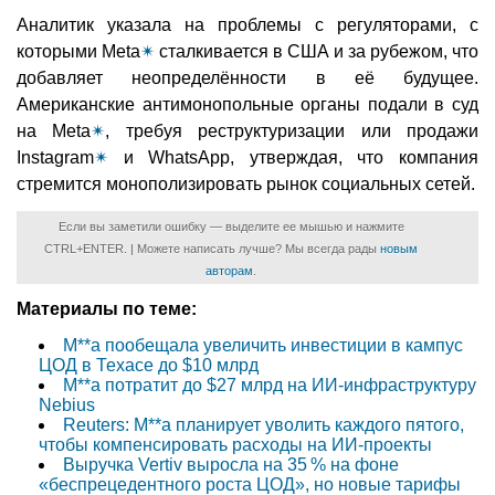
Аналитик указала на проблемы с регуляторами, с
которыми Meta
✴
сталкивается в США и за рубежом, что
добавляет неопределённости в её будущее.
Американские антимонопольные органы подали в суд
на Meta
✴
, требуя реструктуризации или продажи
Instagram
✴
и WhatsApp, утверждая, что компания
стремится монополизировать рынок социальных сетей.
Если вы заметили ошибку — выделите ее мышью и нажмите
CTRL+ENTER. | Можете написать лучше? Мы всегда рады
новым
авторам
.
Материалы по теме:
M**a пообещала увеличить инвестиции в кампус
ЦОД в Техасе до $10 млрд
M**a потратит до $27 млрд на ИИ-инфраструктуру
Nebius
Reuters: M**a планирует уволить каждого пятого,
чтобы компенсировать расходы на ИИ-проекты
Выручка Vertiv выросла на 35 % на фоне
«беспрецедентного роста ЦОД», но новые тарифы