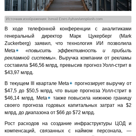
Источник изображения: İsmail Enes Ayhan/unsplash.com
В ходе телефонной конференции с аналитиками
генеральный директор Марк Цукерберг (Mark
Zuckerberg) заявил, что технология ИИ позволила
Meta
✴
«повысить эффективность и прибыль
рекламной системы».
Выручка компании от рекламы
составила $46,56 млрд, превысив прогноз Уолл-стрит в
$43,97 млрд.
В текущем III квартале Meta
✴
прогнозирует выручку от
$47,5 до $50,5 млрд, что выше прогноза Уолл-стрит в
$46,14 млрд. Meta
✴
также повысила нижнюю границу
своего прогноза годовых капитальных затрат на $2
млрд, до диапазона от $66 до $72 млрд.
Рост расходов на создание инфраструктуры ЦОД и
компенсаций, связанных с наймом персонала, —