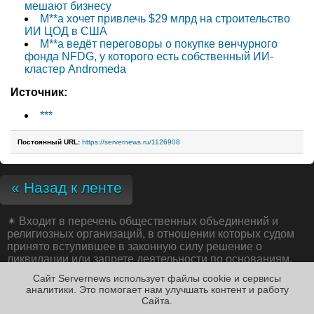
мешают бизнесу
M**a хочет привлечь $29 млрд на строительство
ИИ ЦОД в США
M**a ведёт переговоры о покупке венчурного
фонда NFDG, у которого есть собственный ИИ-
кластер Andromeda
Источник:
***
Постоянный URL:
https://servernews.ru/1126908
« Назад к ленте
✴
Входит в перечень общественных объединений и
религиозных организаций, в отношении которых судом
принято вступившее в законную силу решение о
ликвидации или запрете деятельности по основаниям,
предусмотренным Федеральным законом от 25.07.2002
Сайт Servernews использует файлы cookie и сервисы
№ 114-ФЗ «О противодействии экстремистской
аналитики. Это помогает нам улучшать контент и работу
деятельности»;
Cайта.