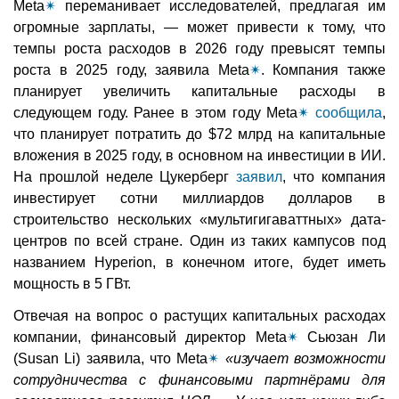
Meta
✴
переманивает исследователей, предлагая им
огромные зарплаты, — может привести к тому, что
темпы роста расходов в 2026 году превысят темпы
роста в 2025 году, заявила Meta
✴
. Компания также
планирует увеличить капитальные расходы в
следующем году. Ранее в этом году Meta
✴
сообщила
,
что планирует потратить до $72 млрд на капитальные
вложения в 2025 году, в основном на инвестиции в ИИ.
На прошлой неделе Цукерберг
заявил
, что компания
инвестирует сотни миллиардов долларов в
строительство нескольких «мультигигаваттных» дата-
центров по всей стране. Один из таких кампусов под
названием Hyperion, в конечном итоге, будет иметь
мощность в 5 ГВт.
Отвечая на вопрос о растущих капитальных расходах
компании, финансовый директор Meta
✴
Сьюзан Ли
(Susan Li) заявила, что Meta
✴
«изучает возможности
сотрудничества с финансовыми партнёрами для