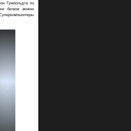
фон Гумбольдта по
инг белков можно
 Суперкомпьютеры