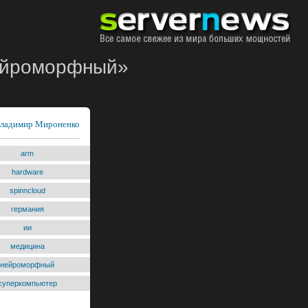
нейроморфный»
ладимир Мироненко
arm
hardware
spinncloud
германия
ии
медицина
нейроморфный
суперкомпьютер