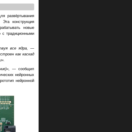
для развёртывания
 Эта конструкция
рабатывать новые
ю с традиционными
твуя все ядра,
—
строен как каскад
и».
ие)»,
— сообщил
гических нейронных
рототип нейронной