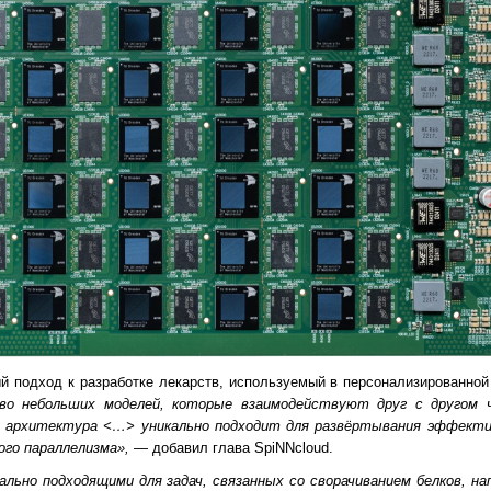
ый подход к разработке лекарств, используемый в персонализированно
о небольших моделей, которые взаимодействуют друг с другом ч
 архитектура <…> уникально подходит для развёртывания эффекти
го параллелизма»,
— добавил глава SpiNNcloud.
льно подходящими для задач, связанных со сворачиванием белков, нап