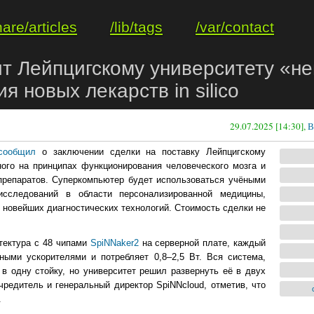
hare/articles
/lib/tags
/var/contact
ит Лейпцигскому университету «
 новых лекарств in silico
29.07.2025 [14:30],
В
сообщил
о заключении сделки на поставку Лейпцигскому
ого на принципах функционирования человеческого мозга и
препаратов. Суперкомпьютер будет использоваться учёными
сследований в области персонализированной медицины,
 новейших диагностических технологий. Стоимость сделки не
тектура с 48 чипами
SpiNNaker2
на серверной плате, каждый
ными ускорителями и потребляет 0,8–2,5 Вт. Вся система,
в одну стойку, но университет решил развернуть её в двух
учредитель и генеральный директор SpiNNcloud, отметив, что
.