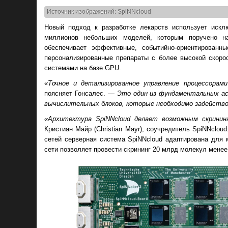
Источник изображений: SpiNNcloud
Новый подход к разработке лекарств использует иск
миллионов небольших моделей, которым поручено на
обеспечивает эффективные, событийно-ориентированн
персонализированные препараты с более высокой скоро
системами на базе GPU.
«Точное и детализированное управление процессорам
поясняет Гонсалес. —
Это один из фундаментальных ас
вычислительных блоков, которые необходимо задейств
«Архитектура SpiNNcloud делает возможным скрининг м
Кристиан Майр (Christian Mayr), соучредитель SpiNNclo
сетей серверная система SpiNNcloud адаптирована для 
сети позволяет провести скрининг 20 млрд молекул менее