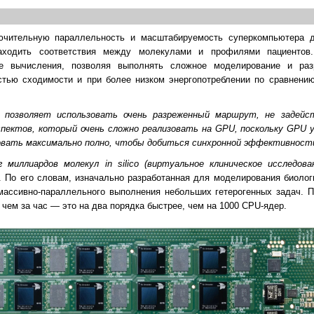
лючительную параллельность и масштабируемость суперкомпьютера 
ходить соответствия между молекулами и профилями пациентов.
ые вычисления, позволяя выполнять сложное моделирование и раз
стью сходимости и при более низком энергопотреблении по сравнени
и позволяет использовать очень разреженный маршрут, не задейс
пектов, который очень сложно реализовать на GPU, поскольку GPU у
овать максимально полно, чтобы добиться синхронной эффективност
иллиардов молекул in silico (виртуальное клиническое исследован
ud. По его словам, изначально разработанная для моделирования биоло
массивно-параллельного выполнения небольших гетерогенных задач. П
 чем за час — это на два порядка быстрее, чем на 1000 CPU-ядер.