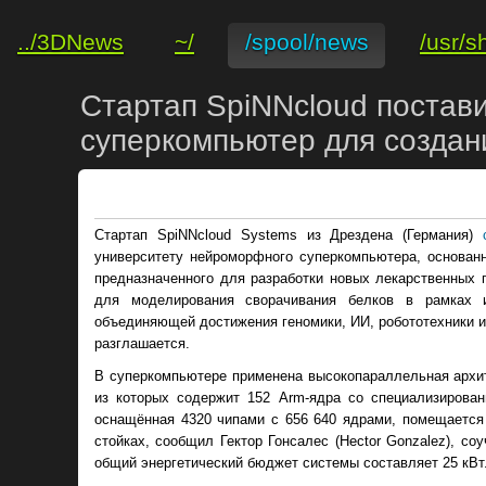
../3DNews
~/
/spool/news
/usr/s
Стартап SpiNNcloud постав
суперкомпьютер для создания
Стартап SpiNNcloud Systems из Дрездена (Германия)
университету нейроморфного суперкомпьютера, основанн
предназначенного для разработки новых лекарственных 
для моделирования сворачивания белков в рамках и
объединяющей достижения геномики, ИИ, робототехники и
разглашается.
В суперкомпьютере применена высокопараллельная архи
из которых содержит 152 Arm-ядра со специализирован
оснащённая 4320 чипами с 656 640 ядрами, помещается 
стойках, сообщил Гектор Гонсалес (Hector Gonzalez), со
общий энергетический бюджет системы составляет 25 кВт