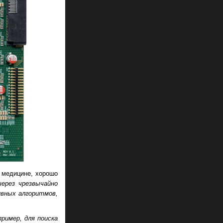
й медицине, хорошо
ерез чрезвычайно
вных алгоритмов,
ример, для поиска