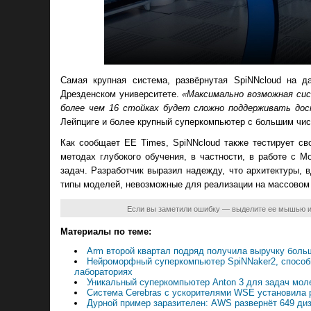
Самая крупная система, развёрнутая SpiNNcloud на 
Дрезденском университете.
«Максимально возможная си
более чем 16 стойках будет сложно поддерживать до
Лейпциге и более крупный суперкомпьютер с большим чис
Как сообщает EE Times, SpiNNcloud также тестирует св
методах глубокого обучения, в частности, в работе с 
задач. Разработчик выразил надежду, что архитектуры, 
типы моделей, невозможные для реализации на массовом
Если вы заметили ошибку — выделите ее мышью 
Материалы по теме:
Arm второй квартал подряд получила выручку бол
Нейроморфный суперкомпьютер SpiNNaker2, способн
лабораториях
Уникальный суперкомпьютер Anton 3 для задач мол
Система Cerebras с ускорителями WSE установила р
Дурной пример заразителен: AWS развернёт 649 ди