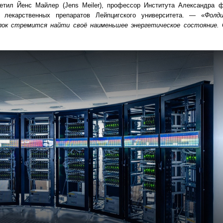
тил Йенс Майлер (Jens Meiler), профессор Института Александра 
 лекарственных препаратов Лейпцигского университета. — «
Фолд
елок стремится найти своё наименьшее энергетическое состояние.