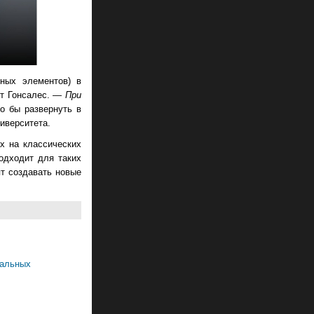
ьных элементов) в
т Гонсалес.
— При
о бы развернуть в
иверситета.
х на классических
одходит для таких
ят создавать новые
нальных