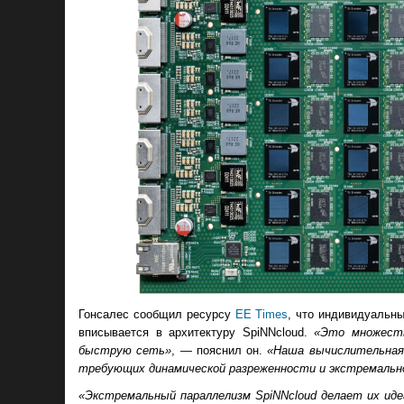
Гонсалес сообщил ресурсу
EE Times
, что индивидуальн
вписывается в архитектуру SpiNNcloud.
«Это множеств
быструю сеть»
, — пояснил он.
«Наша вычислительная
требующих динамической разреженности и экстремально
«Экстремальный параллелизм SpiNNcloud делает их идеа