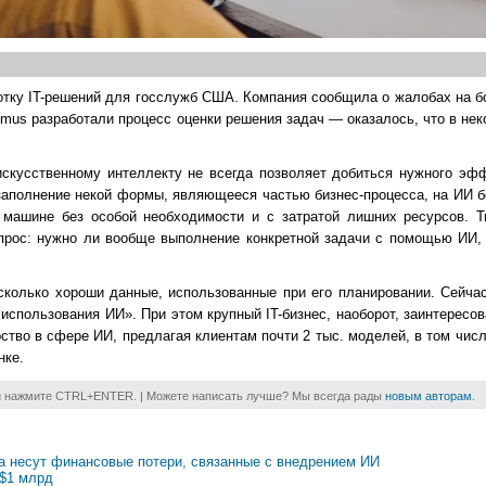
ботку IT-решений для госслужб США. Компания сообщила о жалобах на 
imus разработали процесс оценки решения задач — оказалось, что в не
скусственному интеллекту не всегда позволяет добиться нужного эфф
 заполнение некой формы, являющееся частью бизнес-процесса, на ИИ б
и машине без особой необходимости и с затратой лишних ресурсов. 
прос: нужно ли вообще выполнение конкретной задачи с помощью ИИ, 
сколько хороши данные, использованные при его планировании. Сейча
спользования ИИ». При этом крупный IT-бизнес, наоборот, заинтересо
тво в сфере ИИ, предлагая клиентам почти 2 тыс. моделей, в том числ
нке.
и нажмите CTRL+ENTER. | Можете написать лучше? Мы всегда рады
новым авторам
.
а несут финансовые потери, связанные с внедрением ИИ
 $1 млрд