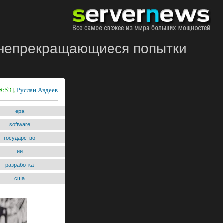
 непрекращающиеся попытки
8:53],
Руслан Авдеев
epa
software
государство
ии
разработка
сша