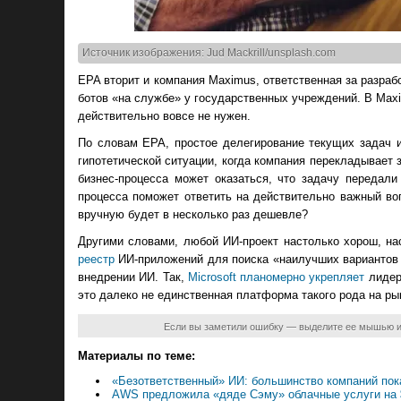
Источник изображения: Jud Mackrill/unsplash.com
EPA вторит и компания Maximus, ответственная за разра
ботов «на службе» у государственных учреждений. В Max
действительно вовсе не нужен.
По словам EPA, простое делегирование текущих задач и
гипотетической ситуации, когда компания перекладывает
бизнес-процесса может оказаться, что задачу передал
процесса поможет ответить на действительно важный во
вручную будет в несколько раз дешевле?
Другими словами, любой ИИ-проект настолько хорош, на
реестр
ИИ-приложений для поиска «наилучших вариантов и
внедрении ИИ. Так,
Microsoft планомерно укрепляет
лидерс
это далеко не единственная платформа такого рода на ры
Если вы заметили ошибку — выделите ее мышью 
Материалы по теме:
«Безответственный» ИИ: большинство компаний пок
AWS предложила «дяде Сэму» облачные услуги на