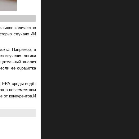
большое количество
которых случаях ИИ
екта. Например, в
ез изучения логики
Тщательный анализ
если её обработка
с EPA среды ведёт
ван в повсеместном
е от конкурентов.И