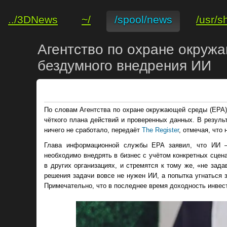
../3DNews
~/
/spool/news
/usr/s
Агентство по охране окру
бездумного внедрения ИИ
По словам Агентства по охране окружающей среды (EPA)
чёткого плана действий и проверенных данных. В резуль
ничего не сработало, передаёт
The Register
, отмечая, что
Глава информационной службы EPA заявил, что ИИ —
необходимо внедрять в бизнес с учётом конкретных сцена
в других организациях, и стремятся к тому же, «не зад
решения задачи вовсе не нужен ИИ, а попытка угнаться з
Примечательно, что в последнее время доходность инвест