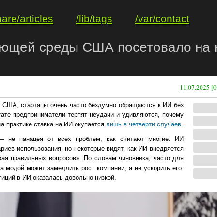
hare/articles
/lib/tags
/var/contact
жающей среды США посетовало на
11.07.2025 [0
 США, стартапы очень часто бездумно обращаются к ИИ без
тате предприниматели терпят неудачи и удивляются, почему
 на практике ставка на ИИ окупается
лишь в четверти случаев
.
 не панацея от всех проблем, как считают многие. ИИ
риев использования, но некоторые видят, как ИИ внедряется
авая правильных вопросов». По словам чиновника, часто для
а модой может замедлить рост компании, а не ускорить его.
иций в ИИ оказалась довольно низкой.