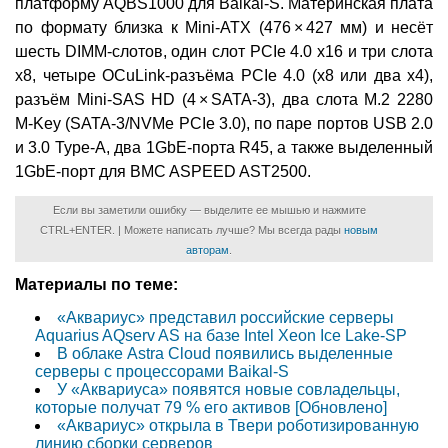
платформу AQBS1000 для Baikal-S. Материнская плата
по формату близка к Mini-ATX (476 × 427 мм) и несёт
шесть DIMM-слотов, один слот PCIe 4.0 x16 и три слота
x8, четыре OCuLink-разъёма PCIe 4.0 (x8 или два x4),
разъём Mini-SAS HD (4 × SATA-3), два слота M.2 2280
M-Key (SATA-3/NVMe PCIe 3.0), по паре портов USB 2.0
и 3.0 Type-A, два 1GbE-порта R45, а также выделенный
1GbE-порт для BMC ASPEED AST2500.
Если вы заметили ошибку — выделите ее мышью и нажмите
CTRL+ENTER. | Можете написать лучше? Мы всегда рады
новым
авторам
.
Материалы по теме:
«Аквариус» представил российские серверы
Aquarius AQserv AS на базе Intel Xeon Ice Lake-SP
В облаке Astra Cloud появились выделенные
серверы с процессорами Baikal-S
У «Аквариуса» появятся новые совладельцы,
которые получат 79 % его активов [Обновлено]
«Аквариус» открыла в Твери роботизированную
линию сборки серверов