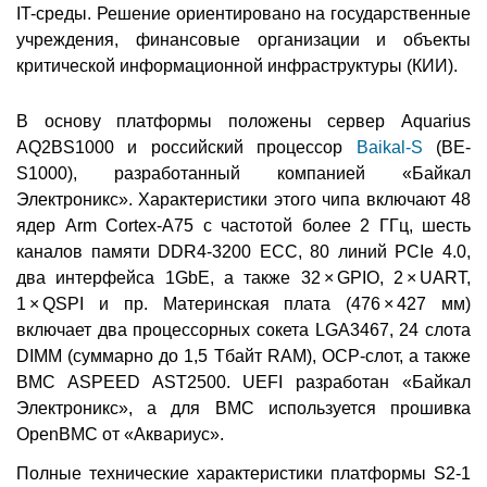
IT-среды. Решение ориентировано на государственные
учреждения, финансовые организации и объекты
критической информационной инфраструктуры (КИИ).
В основу платформы положены сервер Aquarius
AQ2BS1000 и российский процессор
Baikal-S
(BE-
S1000), разработанный компанией «Байкал
Электроникс». Характеристики этого чипа включают 48
ядер Arm Cortex-A75 с частотой более 2 ГГц, шесть
каналов памяти DDR4-3200 ECC, 80 линий PCIe 4.0,
два интерфейса 1GbE, а также 32 × GPIO, 2 × UART,
1 × QSPI и пр. Материнская плата (476 × 427 мм)
включает два процессорных сокета LGA3467, 24 слота
DIMM (суммарно до 1,5 Тбайт RAM), OCP-слот, а также
BMC ASPEED AST2500. UEFI разработан «Байкал
Электроникс», а для BMC используется прошивка
OpenBMC от «Аквариус».
Полные технические характеристики платформы S2-1