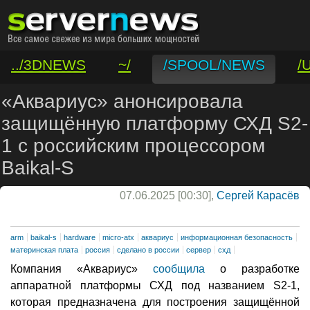
../3DNEWS
~/
/SPOOL/NEWS
/
/VAR/CONTACT
«Аквариус» анонсировала
защищённую платформу СХД S2-
1 с российским процессором
Baikal-S
07.06.2025 [00:30],
Сергей Карасёв
arm
baikal-s
hardware
micro-atx
аквариус
информационная безопасность
материнская плата
россия
сделано в россии
сервер
схд
Компания «Аквариус»
сообщила
о разработке
аппаратной платформы СХД под названием S2-1,
которая предназначена для построения защищённой