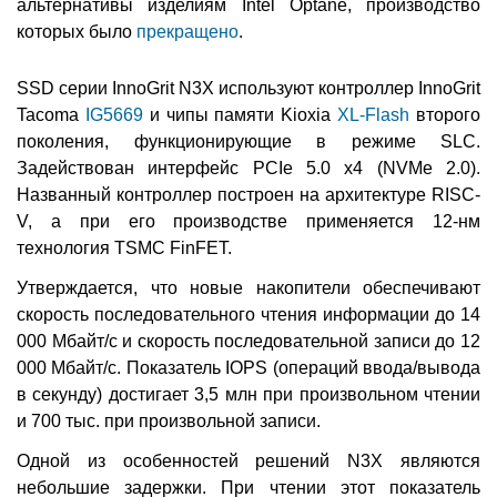
альтернативы изделиям Intel Optane, производство
которых было
прекращено
.
SSD серии InnoGrit N3X используют контроллер InnoGrit
Tacoma
IG5669
и чипы памяти Kioxia
XL-Flash
второго
поколения, функционирующие в режиме SLC.
Задействован интерфейс PCIe 5.0 x4 (NVMe 2.0).
Названный контроллер построен на архитектуре RISC-
V, а при его производстве применяется 12-нм
технология TSMC FinFET.
Утверждается, что новые накопители обеспечивают
скорость последовательного чтения информации до 14
000 Мбайт/с и скорость последовательной записи до 12
000 Мбайт/с. Показатель IOPS (операций ввода/вывода
в секунду) достигает 3,5 млн при произвольном чтении
и 700 тыс. при произвольной записи.
Одной из особенностей решений N3X являются
небольшие задержки. При чтении этот показатель