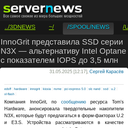
../3DNEWS
~/
/SPOOL/NEWS
/
/VAR/CONTACT
InnoGrit представила SSD серии
N3X — альтернативу Intel Optane
с показателем IOPS до 3,5 млн
31.05.2025 [12:17],
Сергей Карасёв
edsff
hardware
innogrit
kioxia
nvme
pci express 5.0
slc nand
ssd
u.2
xl-flash
Компания InnoGrit, по
сообщению
ресурса Tom's
Hardware, анонсировала твердотельные накопители
N3X, которые будут предлагаться в форм-факторах U.2
и E3.S. Устройства рассматриваются в качестве