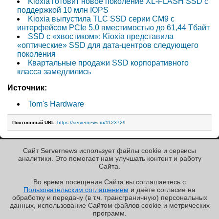
Kioxia готовит новое поколение XL-FLASH SSD с
поддержкой 10 млн IOPS
Kioxia выпустила TLC SSD серии CM9 с
интерфейсом PCIe 5.0 вместимостью до 61,44 Тбайт
SSD с «хвостиком»: Kioxia представила
«оптические» SSD для дата-центров следующего
поколения
Квартальные продажи SSD корпоративного
класса замедлились
Источник:
Tom's Hardware
Постоянный URL:
https://servernews.ru/1123729
Сайт Servernews использует файлы cookie и сервисы
« Назад к ленте
аналитики. Это помогает нам улучшать контент и работу
Cайта.
Во время посещения Cайта вы соглашаетесь с
Пользовательским соглашением
и даёте согласие на
✖
РЕКЛАМА • ООО «ЛАБОРАТОРИЯ ЧИСЛИТЕЛЬ»
обработку и передачу (в т.ч. трансграничную) персональных
Copyright ©2010-2026
данных, использование Cайтом файлов cookie и метрических
Servernews
.
Пользовательское
соглашение
.
Защищено
программ.
CURATOR
.