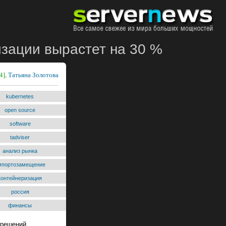
зации вырастет на 30 %
4],
Татьяна Золотова
kubernetes
open source
software
tadviser
анализ рынка
мпортозамещение
контейнеризация
россия
финансы
 решений.