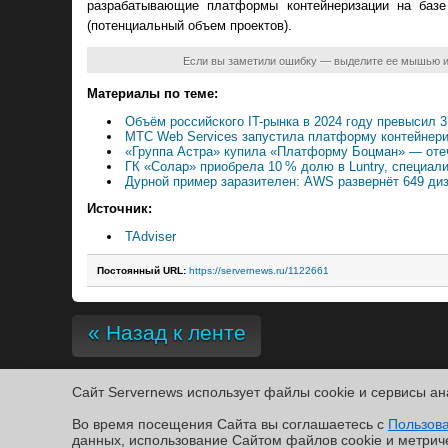
разрабатывающие платформы контейнеризации на базе
(потенциальный объем проектов).
Если вы заметили ошибку — выделите ее мышью 
Материалы по теме:
Объём российского IT-рынка в 2024 году превысил 
МТС Web Services запустила платформу контейнери
«Группа Астра» купила «Платформу Боцман» — отеч
ГК «Солар» приобрела 10 % долю в Luntry, специал
Дурной пример заразителен: AWS развернёт 649 ди
Источник:
TAdviser
Постоянный URL:
https://servernews.ru/1122661
« Назад к ленте
Сайт Servernews использует файлы cookie и сервисы ан
Copyright ©2010-2026
Во время посещения Cайта вы соглашаетесь с
Servernews
.
Пользовательское соглашение
.
Защищено CURATO
Пользов
По всем интересующим Вас вопросам, Вы можете направить сообщение нам в
/var/co
данных, использование Cайтом файлов cookie и метрич