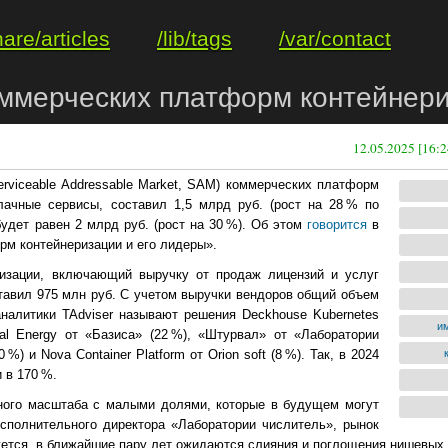
hare/articles
/lib/tags
/var/contact
оммерческих платформ контейнери
12.05.2025 [16:2
rviceable Addressable Market, SAM) коммерческих платформ
лачные сервисы, составил 1,5 млрд руб. (рост на 28 % по
будет равен 2 млрд руб. (рост на 30 %). Об этом
говорится
в
рм контейнеризации и его лидеры».
изации, включающий выручку от продаж лицензий и услуг
ставил 975 млн руб. С учетом выручки вендоров общий объем
аналитики TAdviser называют решения Deckhouse Kubernеtes
и
tal Energy от «Базиса» (22 %), «Штурвал» от «Лаборатории
 и Nova Container Platform от Orion soft (8 %). Так, в 2024
 в 170 %.
чного масштаба с малыми долями, которые в будущем могут
сполнительного директора «Лаборатории числитель», рынок
ется, в ближайшие пару лет ожидаются слияния и поглощения нишевых