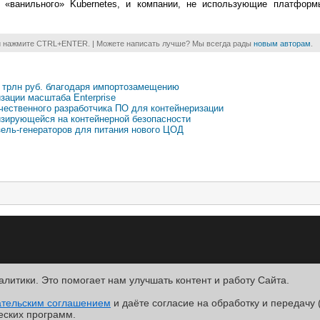
 «ванильного» Kubernetes, и компании, не использующие платформ
и нажмите CTRL+ENTER. | Можете написать лучше? Мы всегда рады
новым авторам
.
3 трлн руб. благодаря импортозамещению
зации масштаба Enterprise
ественного разработчика ПО для контейнеризации
изирующейся на контейнерной безопасности
зель-генераторов для питания нового ЦОД
алитики. Это помогает нам улучшать контент и работу Cайта.
R
ательским соглашением
.
и даёте согласие на обработку и передачу 
ntact
еских программ.