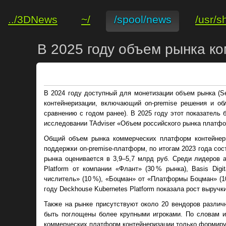
../3DNews
~/
/spool/news
/usr/s
В 2025 году объем рынка к
В 2024 году доступный для монетизации объем рынка (Se
контейнеризации, включающий on-premise решения и об
сравнению с годом ранее). В 2025 году этот показатель 
исследовании TAdviser «Объем российского рынка платфо
Общий объем рынка коммерческих платформ контейнер
поддержки on-premise-платформ, по итогам 2023 года со
рынка оценивается в 3,9–5,7 млрд руб. Среди лидеров 
Platform от компании «Флант» (30 % рынка), Basis Digi
числитель» (10 %), «Боцман» от «Платформы Боцман» (10 %)
году Deckhouse Kubernetes Platform показала рост выручки
Также на рынке присутствуют около 20 вендоров разли
быть поглощены более крупными игроками. По словам и
коммерческих платформ контейнеризации только формиру