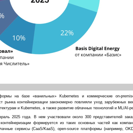
формы на базе «ванильных» Kubernetes и коммерческие on-premi
ст рынка контейнеризации закономерно повлияли уход зарубежных ве
ектурам и Kubernetes, а также развитие облачных технологий и ML/AI-р
раль 2025 года. В нем участвовали около 300 представителей зака
контейнеризации формируется из таких основных частей как компа
блачные сервисы (CaaS/KaaS), open-source платформы (например, OKD