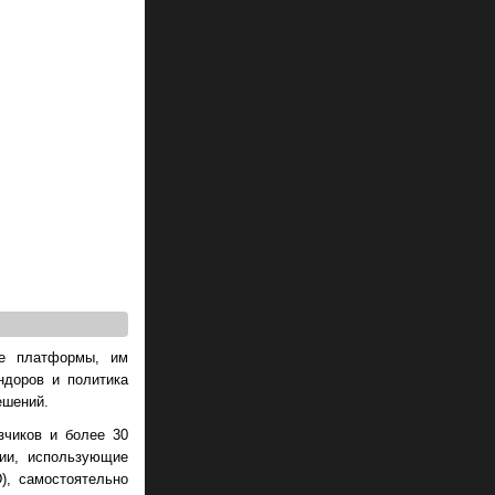
se платформы, им
ндоров и политика
ешений.
зчиков и более 30
нии, использующие
), самостоятельно