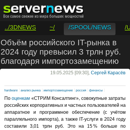
../3DNEWS
~/
/SPOOL/NEWS
/
/VAR/CONTACT
Объём российского IT-рынка в
2024 году превысил 3 трлн руб.
благодаря импортозамещению
19.05.2025 [09:30],
Сергей Карасёв
hardware
анализ рынка
импортозамещение
россия
финансы
По
оценкам
«СТРИМ Консалтинг», совокупные затраты
российских корпоративных и частных пользователей на
аппаратное и программное обеспечение (с учётом
параллельного импорта), а также IT-услуги в 2024 году
составили 3,01 трлн руб. Это на 15 % больше по