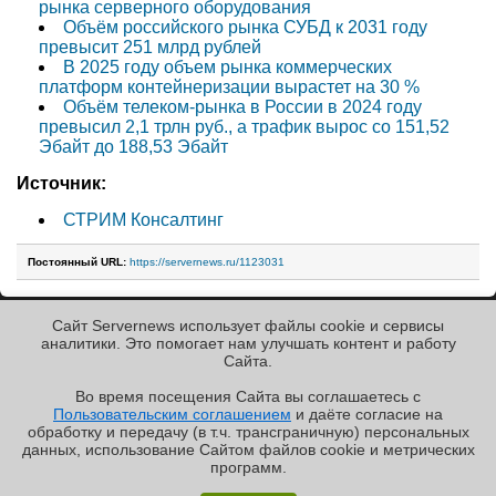
рынка серверного оборудования
Объём российского рынка СУБД к 2031 году
превысит 251 млрд рублей
В 2025 году объем рынка коммерческих
платформ контейнеризации вырастет на 30 %
Объём телеком-рынка в России в 2024 году
превысил 2,1 трлн руб., а трафик вырос со 151,52
Эбайт до 188,53 Эбайт
Источник:
СТРИМ Консалтинг
Постоянный URL:
https://servernews.ru/1123031
Сайт Servernews использует файлы cookie и сервисы
« Назад к ленте
аналитики. Это помогает нам улучшать контент и работу
Cайта.
Во время посещения Cайта вы соглашаетесь с
Пользовательским соглашением
и даёте согласие на
✖
обработку и передачу (в т.ч. трансграничную) персональных
Copyright ©2010-2026
данных, использование Cайтом файлов cookie и метрических
Servernews
.
Пользовательское
соглашение
.
Защищено
программ.
CURATOR
.
Обзор «малолитражного суперкомпьютера» MSI
По всем интересующим Вас