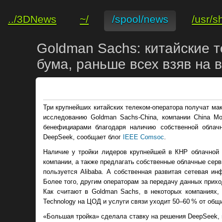
../3DNews
~/
/spool/news
/usr/s
Goldman Sachs: китайские 
бума, раньше всех взяв на
Три крупнейших китайских телеком-оператора получат ма
исследованию Goldman Sachs-China, компании China Mo
бенефициарами благодаря наличию собственной облач
DeepSeek, сообщает блог
IEEE Comsoc
.
Наличие у тройки лидеров крупнейшей в КНР облачной 
компании, а также предлагать собственные облачные серв
пользуется Alibaba. А собственная развитая сетевая ин
Более того, другим операторам за передачу данных прих
Как считают в Goldman Sachs, в некоторых компаниях,
Technology на ЦОД и услуги связи уходит 50–60 % от общ
«Большая тройка» сделала ставку на решения DeepSeek,