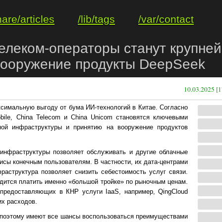
hare/articles
/lib/tags
/var/contact
телеком-операторы станут крупн
 вооружение продукты DeepSeek
10.03.2025 [1
ксимальную выгоду от бума ИИ-технологий в Китае. Согласно
bile, China Telecom и China Unicom становятся ключевыми
ной инфраструктуры и принятию на вооружение продуктов
инфраструктуры позволяет обслуживать и другие облачные
исы конечным пользователям. В частности, их дата-центрами
фраструктура позволяет снизить себестоимость услуг связи.
одится платить именно «большой тройке» по рыночным ценам.
 предоставляющих в КНР услуги IaaS, например, QingCloud
их расходов.
 поэтому имеют все шансы воспользоваться преимуществами