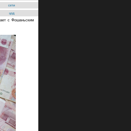
сети
цод
чает с Фошаньским