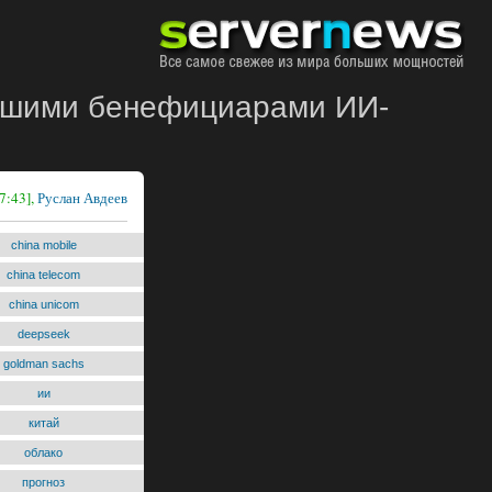
ейшими бенефициарами ИИ-
7:43],
Руслан Авдеев
china mobile
china telecom
china unicom
deepseek
goldman sachs
ии
китай
облако
прогноз