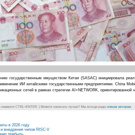
ению государственным имуществом Китая (SASAC) инициировала реал
рименение ИИ китайскими государственными предприятиями. China Mobi
никационных сетей в рамках стратегии AI+NETWORK, ориентированной н
и нажмите CTRL+ENTER. | Можете написать лучше? Мы всегда рады
новым авторам
.
раты в 2026 году
 и внедрения чипов RISC-V
awei прибыль