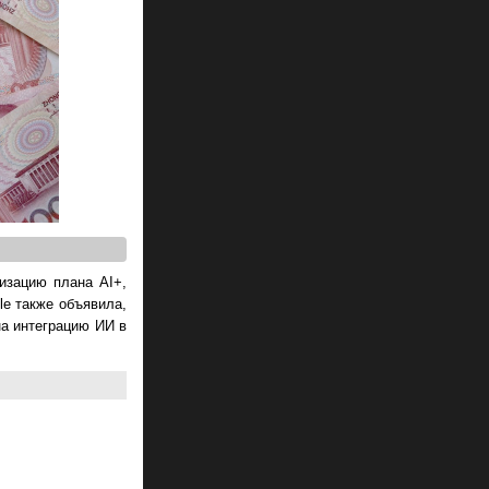
изацию плана AI+,
le также объявила,
а интеграцию ИИ в