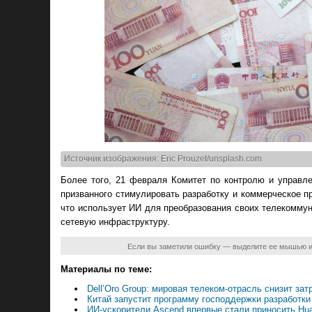
Источник изображения: Eric Prouzet/unsplash.com
Более того, 21 февраля Комитет по контролю и управл
призванного стимулировать разработку и коммерческое п
что использует ИИ для преобразования своих телекомму
сетевую инфраструктуру.
Если вы заметили ошибку — выделите ее мышью 
Материалы по теме:
Dell’Oro Group: мировая телеком-отрасль снизит зат
Китай запустит программу господдержки разработки
ИИ-ускорители Ascend впервые стали приносить Hu