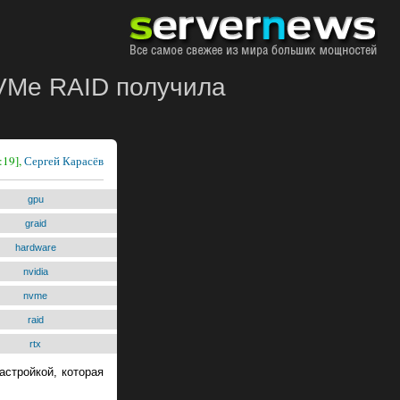
VMe RAID получила
:19],
Сергей Карасёв
gpu
graid
hardware
nvidia
nvme
raid
rtx
астройкой, которая