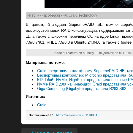
Источник изображения: Graid Technology
В целом, благодаря SupremeRAID SE можно задейс
высокоустойчивых RAID-конфигураций: поддерживаются ре
11, а также с широким перечнем ОС на ядре Linux, включая
7.9/8.7/9.1, RHEL 7.9/8.8 и Ubuntu 24.04.0, а также с бол
Если вы заметили ошибку — выделите ее мышью 
Материалы по теме:
Graid представила платформу SupremeRAID HE: м
Беспортовый контроллер: Microchip представила R
512 Тбайт NVMe: HighPoint представила внешние RA
NVMe RAID для начинающих: Graid представила ус
Giga Computing (Gigabyte) представила R283-S92 
Источник:
Graid
Постоянный URL:
https://servernews.ru/1118384