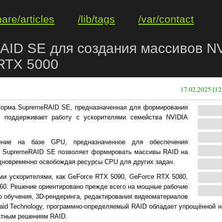
hare/articles
/lib/tags
/var/contact
AID SE для создания массивов N
RTX 5000
17.02.2025 [12
форма SupremeRAID SE, предназначенная для формирования
 поддерживает работу с ускорителями семейства NVIDIA
ение на базе GPU, предназначенное для обеспечения
о SupremeRAID SE позволяет формировать массивы RAID на
дновременно освобождая ресурсы CPU для других задач.
и ускорителями, как GeForce RTX 5090, GeForce RTX 5080,
060. Решение ориентировано прежде всего на мощные рабочие
 обучения, 3D-рендеринга, редактирования видеоматериалов
raid Technology, программно-определяемый RAID обладает упрощённой н
атным решениям RAID.