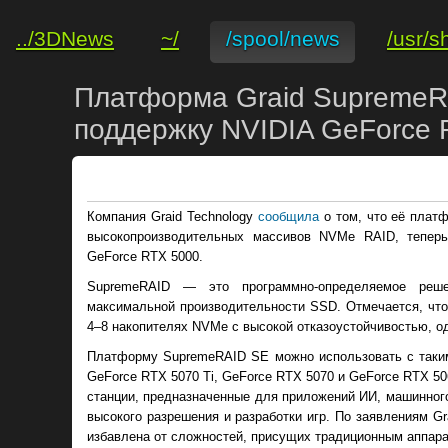
../3DNews
~/
/spool/news
/usr/s
Платформа Graid SupremeR
поддержку NVIDIA GeForce 
Компания Graid Technology
сообщила
о том, что её плат
высокопроизводительных массивов NVMe RAID, теперь
GeForce RTX 5000.
SupremeRAID — это программно-определяемое реш
максимальной производительности SSD. Отмечается, чт
4–8 накопителях NVMe с высокой отказоустойчивостью, о
Платформу SupremeRAID SE можно использовать с таким
GeForce RTX 5070 Ti, GeForce RTX 5070 и GeForce RTX 5
станции, предназначенные для приложений ИИ, машинного
высокого разрешения и разработки игр. По заявлениям G
избавлена от сложностей, присущих традиционным аппар