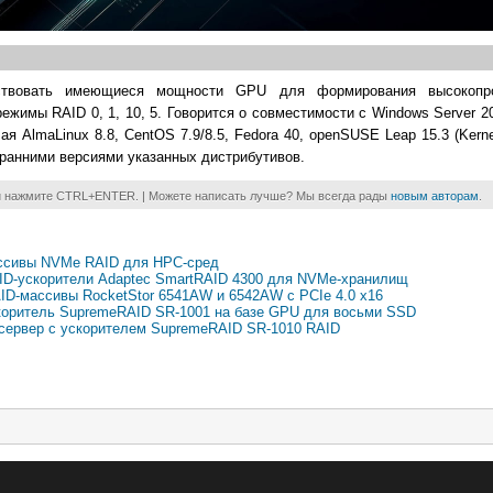
твовать имеющиеся мощности GPU для формирования высокопро
жимы RAID 0, 1, 10, 5. Говорится о совместимости с Windows Server 2
 AlmaLinux 8.8, CentOS 7.9/8.5, Fedora 40, openSUSE Leap 15.3 (Kernel
ее ранними версиями указанных дистрибутивов.
и нажмите CTRL+ENTER. | Можете написать лучше? Мы всегда рады
новым авторам
.
ассивы NVMe RAID для НРС-сред
AID-ускорители Adaptec SmartRAID 4300 для NVMe-хранилищ
ID-массивы RocketStor 6541AW и 6542AW с PCIe 4.0 x16
коритель SupremeRAID SR-1001 на базе GPU для восьми SSD
— сервер с ускорителем SupremeRAID SR-1010 RAID