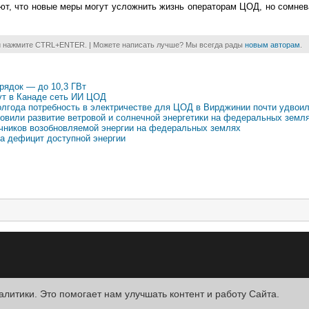
ют, что новые меры могут усложнить жизнь операторам ЦОД, но сомнев
и нажмите CTRL+ENTER. | Можете написать лучше? Мы всегда рады
новым авторам
.
орядок — до 10,3 ГВт
нут в Канаде сеть ИИ ЦОД
 полгода потребность в электричестве для ЦОД в Вирджинии почти удвои
вили развитие ветровой и солнечной энергетики на федеральных земл
очников возобновляемой энергии на федеральных землях
на дефицит доступной энергии
алитики. Это помогает нам улучшать контент и работу Cайта.