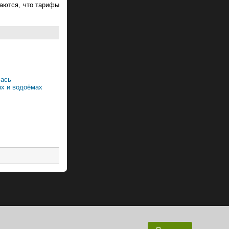
аются, что тарифы
лась
ях и водоёмах