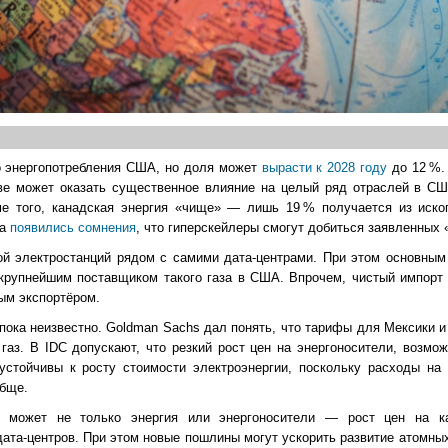
о энергопотребления США, но доля может
вырасти к 2028 году
до 12 %.
иве может оказать существенное влияние на целый ряд отраслей в СШ
оме того, канадская энергия «чище» — лишь 19 % получается из иско
па
появились сомнения
, что гиперскейлеры смогут добиться заявленных 
ой электростанций рядом с самими дата-центрами. При этом основным
 крупнейшим поставщиком такого газа в США. Впрочем, чистый импорт 
ым экспортёром.
пока неизвестно. Goldman Sachs дал понять, что тарифы для Мексики и
газ. В IDC допускают, что резкий рост цен на энергоносители, возмо
стойчивы к росту стоимости электроэнергии, поскольку расходы на
обще.
ь может не только энергия или энергоносители — рост цен на к
ата-центров. При этом новые пошлины могут ускорить развитие атомных