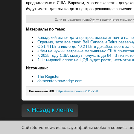
продвигаемых в США. Впрочем, многие эксперты допуска
будут иметь для рынка дата-центров решающее значение.
Если вы заметили ошибку — выделите ее мышью 
Материалы по теме:
Канадский рынок дата-центров вырастет почти на п
Скромно, зато всё своё: Bell Canada и Telus развер
С 21,4 ГВт в июле до 40,2 ГВт в декабре: всего за
«Нам не нужны ветряные мельницы»: США приостано
К 2035 году США смогут получать до 84 ГВт из ист
JLL: мировой спрос на ЦОД будет расти, несмотря 
Источники:
The Register
datacenterknowledge.com
Постоянный URL:
https://servernews.ru/1117720
« Назад к ленте
Сайт Servernews использует файлы cookie и сервисы ан