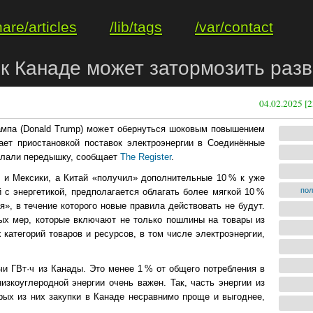
hare/articles
/lib/tags
/var/contact
к Канаде может затормозить раз
04.02.2025 [2
мпа (Donald Trump) может обернуться шоковым повышением
ает приостановкой поставок электроэнергии в Соединённые
делали передышку, сообщает
The Register
.
 и Мексики, а Китай «получил» дополнительные 10 % к уже
по
с энергетикой, предполагается облагать более мягкой 10 %
», в течение которого новые правила действовать не будут.
ых мер, которые включают не только пошлины на товары из
категорий товаров и ресурсов, в том числе электроэнергии,
 ГВт·ч из Канады. Это менее 1 % от общего потребления в
изкоуглеродной энергии очень важен. Так, часть энергии из
рых из них закупки в Канаде несравнимо проще и выгоднее,