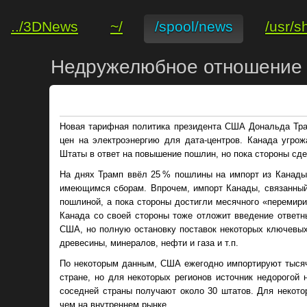
../3DNews
~/
/spool/news
/usr/s
Недружелюбное отношение 
Новая тарифная политика президента США Дональда Тра
цен на электроэнергию для дата-центров. Канада угрож
Штаты в ответ на повышение пошлин, но пока стороны с
На днях Трамп ввёл 25 % пошлины на импорт из Канады
имеющимся сборам. Впрочем, импорт Канады, связанный 
пошлиной, а пока стороны достигли месячного «перемирия
Канада со своей стороны тоже отложит введение ответн
США, но полную остановку поставок некоторых ключевых 
древесины, минералов, нефти и газа и т.п.
По некоторым данным, США ежегодно импортируют тысячи
стране, но для некоторых регионов источник недорогой н
соседней страны получают около 30 штатов. Для некото
чем на внутреннем рынке.