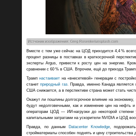
Истчоник изображения: Greg Rosenke/unsplash.com
Вместе с тем уже сейчас на ЦОД приходится 4,4 % всег
процент разницы в поставках в краткосрочной перспект
эксперты Argus, привести к росту цен на энергию. Кр
сравнении с 60 % в США. Впрочем, ещё до прихода Трам
Трамп
настаивает
на «внесетевой» генерации с постройк
станет
природный газ
. Правда, именно Канада является
США снижается, а в перспективе страна может стать чист
Окажут ли пошлины долгосрочное влияние на экономику, 
будут недолговечными, как и изменение цен на нефть и 
операторам ЦОД — ИИ-нагрузки до некоторой степени у
капитальными затратами на ускорители NVIDIA и ЦОД во
Правда, по данным
Datacenter Knowledge
, подорожат
стройматериалы способен поднять и цену строительства д