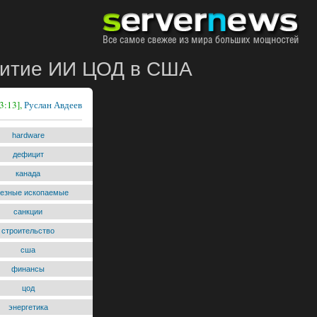
витие ИИ ЦОД в США
3:13],
Руслан Авдеев
hardware
дефицит
канада
лезные ископаемые
санкции
строительство
сша
финансы
цод
энергетика