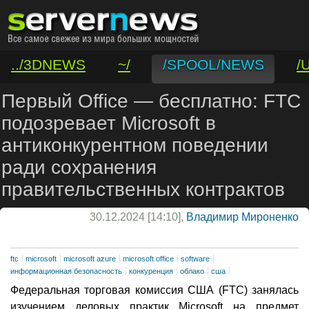
../3DNEWS
~/
/SPOOL/NEWS
/
/VAR/CONTACT
Первый Office — бесплатно: FTC
подозревает Microsoft в
антиконкурентном поведении
ради сохранения
правительственных контрактов
30.12.2024 [14:10],
Владимир Мироненко
ftc
microsoft
microsoft azure
microsoft office
software
информационная безопасность
конкуренция
облако
сша
Федеральная торговая комиссия США (FTC) занялась
изучением деловых практик Microsoft на предмет