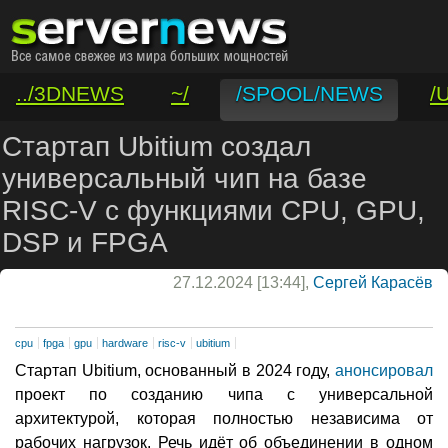
../3DNEWS
~/
/SPOOL/NEWS
/
/VAR/CONTACT
Стартап Ubitium создал
универсальный чип на базе
RISC-V с функциями CPU, GPU,
DSP и FPGA
27.12.2024 [13:44],
Сергей Карасёв
cpu
fpga
gpu
hardware
risc-v
ubitium
Стартап Ubitium, основанный в 2024 году,
анонсировал
проект по созданию чипа с универсальной
архитектурой, которая полностью независима от
рабочих нагрузок. Речь идёт об объединении в одном