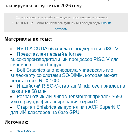
планируется выпустить к 2026 году.
Если вы заметили ошибку — выделите ее мышью и нажмите
CTRL+ENTER. | Можете написать лучше? Мы всегда рады
новым
авторам
.
Материалы по теме:
NVIDIA CUDA обзавелась поддержкой RISC-V
Представлен первый в Китае
высокопроизводительный процессор RISC-V для
серверов — чип Lingyu
Bolt Graphics анонсировала универсальную
видеокарту со слотами SO-DIMM, которая может
потягаться с RTX 5080
Индийский RISC-V-стартап Mindgrove привлек на
развитие $8 млн
Разработчик ИИ-чипов Tenstorrent привлёк $693
млн в раунде финансирования серии D
Стартап Enfabrica выпустил чип ACF SuperNIC
для ИИ-кластеров на базе GPU
Источник:
TechSpot