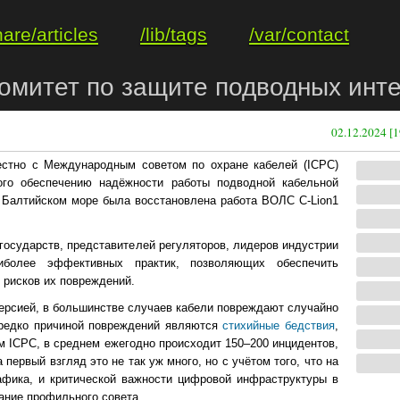
hare/articles
/lib/tags
/var/contact
омитет по защите подводных инт
02.12.2024 [1
естно с Международным советом по охране кабелей (ICPC)
ого обеспечению надёжности работы подводной кабельной
в Балтийском море была восстановлена работа ВОЛС C-Lion1
государств, представителей регуляторов, лидеров индустрии
иболее эффективных практик, позволяющих обеспечить
 рисков их повреждений.
ерсией, в большинстве случаев кабели повреждают случайно
ередко причиной повреждений являются
стихийные бедствия
,
м ICPC, в среднем ежегодно происходит 150–200 инцидентов,
первый взгляд это не так уж много, но с учётом того, что на
фика, и критической важности цифровой инфраструктуры в
ание профильного совета.