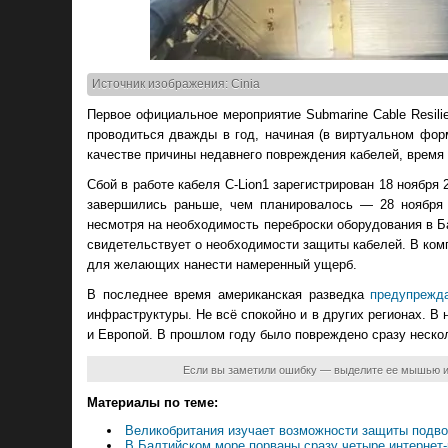
Источник изображения: Cinia
Первое официальное мероприятие Submarine Cable Resili
проводиться дважды в год, начиная (в виртуальном форм
качестве причины недавнего повреждения кабелей, время
Сбой в работе кабеля C-Lion1 зарегистрирован 18 ноября
завершились раньше, чем планировалось — 28 ноября 
несмотря на необходимость переброски оборудования в Ба
свидетельствует о необходимости защиты кабелей. В ком
для желающих нанести намеренный ущерб.
В последнее время американская разведка
предупрежд
инфраструктуры. Не всё спокойно и в других регионах. В
и Европой. В прошлом году было повреждено сразу неско
Если вы заметили ошибку — выделите ее мышью 
Материалы по теме:
Великобритания изучает возможности защиты подво
В Балтийском море порваны сразу четыре интернет-