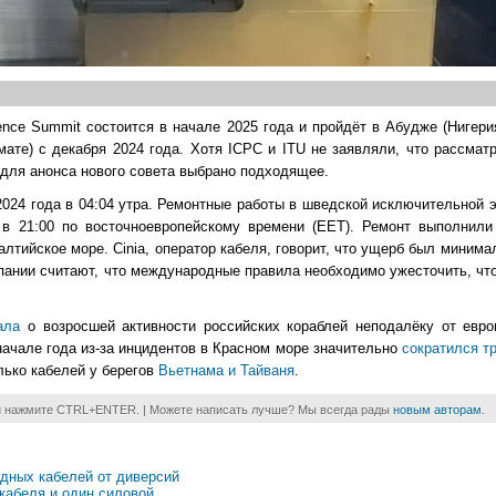
ence Summit состоится в начале 2025 года и пройдёт в Абудже (Нигери
ате) с декабря 2024 года. Хотя ICPC и ITU не заявляли, что рассма
 для анонса нового совета выбрано подходящее.
 2024 года в 04:04 утра. Ремонтные работы в шведской исключительной 
в 21:00 по восточноевропейскому времени (EET). Ремонт выполнили
лтийское море. Cinia, оператор кабеля, говорит, что ущерб был минима
пании считают, что международные правила необходимо ужесточить, чт
ала
о возросшей активности российских кораблей неподалёку от евро
 начале года из-за инцидентов в Красном море значительно
сократился т
лько кабелей у берегов
Вьетнама и Тайваня
.
и нажмите CTRL+ENTER. | Можете написать лучше? Мы всегда рады
новым авторам
.
дных кабелей от диверсий
кабеля и один силовой