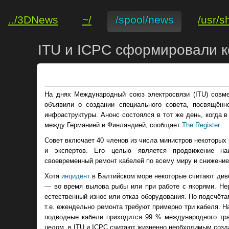
../3DNews
~/
/spool/news
/usr/s
ITU и ICPC сформировали к
На днях Международный союз электросвязи (ITU) совм
объявили о создании специального совета, посвящённ
инфраструктуры. Анонс состоялся в тот же день, когда 
между Германией и Финляндией, сообщает
The Register
.
Совет включает 40 членов из числа министров некоторых 
и экспертов. Его целью является продвижение на
своевременный ремонт кабелей по всему миру и снижение
Хотя
инцидент
в Балтийском море некоторые считают див
— во время вылова рыбы или при работе с якорями. Н
естественный износ или отказ оборудования. По подсчёта
т.е. ежендельно ремонта требуют примерно три кабеля. На 
подводные кабели приходится 99 % международного тра
целом, в ITU и ICPC считают жизненно необходимым созд