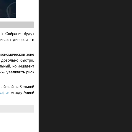
я). Собрания будут
тривают диверсию в
экономической зоне
 довольно быстро,
льный, но инцидент
обы увеличить риск
пейской кабельной
рафик
между Азией