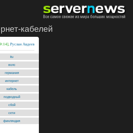
ернет-кабелей
9:14],
Руслан Авдеев
itu
волс
германия
интернет
кабель
подводный
сбой
сети
финляндия