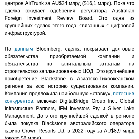
центров AirTrunk за AU$24 млрд ($16,1 млрд). Пока что
сделка ожидает одобрения регулятора Australian
Foreign Investment Review Board. Это одна из
крупнейших сделок этого года, связанных с цифровой
инфраструктурой.
По
данным
Bloomberg, сделка покрывает долговые
обязательства приобретаемой компании и
обязательства по капитальным затратам на
строительство запланированных ЦОД. Это крупнейшее
приобретение Blackstone в Азиатско-Тихоокеанском
регионе за всю историю существования компании.
Компания предложила наибольшую «ставку»,
потеснив
конкурентов
, включая DigitalBridge Group Inc., Global
Infrastructure Partners, IFM Investors Pty и Silver Lake
Management. До этого крупнейшей сделкой в регионе
была покупка Blackstone австралийского оператора
казино Crown Resorts Ltd. в 2022 году за AU$8,9 млрд
(около $6 млрд).