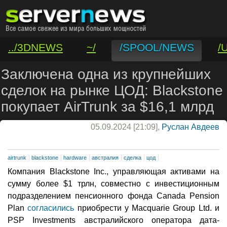
../3DNEWS
~/
/SPOOL/NEWS
/
/VAR/CONTACT
Заключена одна из крупнейших
сделок на рынке ЦОД: Blackstone
покупает AirTrunk за $16,1 млрд
05.09.2024 [21:09],
Руслан Авдеев
airtrunk
blackstone
hardware
австралия
сделка
цод
Компания Blackstone Inc., управляющая активами на
сумму более $1 трлн, совместно с инвестиционным
подразделением пенсионного фонда Canada Pension
Plan
согласились
приобрести у Macquarie Group Ltd. и
PSP Investments австралийского оператора дата-