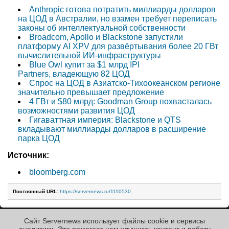
Anthropic готова потратить миллиарды долларов
на ЦОД в Австралии, но взамен требует переписать
законы об интеллектуальной собственности
Broadcom, Apollo и Blackstone запустили
платформу AI XPV для развёртывания более 20 ГВт
вычислительной ИИ-инфраструктуры
Blue Owl купит за $1 млрд IPI
Partners, владеющую 82 ЦОД
Спрос на ЦОД в Азиатско-Тихоокеанском регионе
значительно превышает предложение
4 ГВт и $80 млрд: Goodman Group похвасталась
возможностями развития ЦОД
Гигаваттная империя: Blackstone и QTS
вкладывают миллиарды долларов в расширение
парка ЦОД
Источник:
bloomberg.com
Постоянный URL:
https://servernews.ru/1110530
Сайт Servernews использует файлы cookie и сервисы
« Назад к ленте