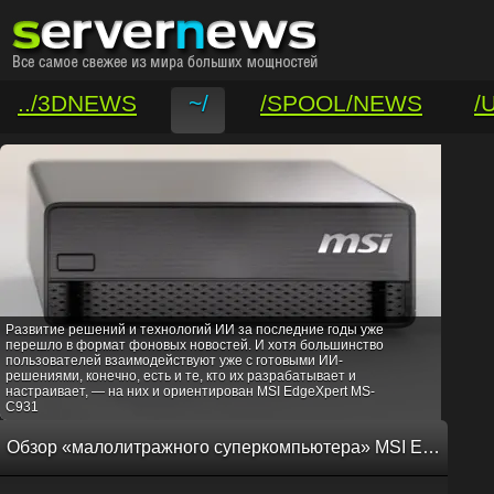
../3DNEWS
~/
/SPOOL/NEWS
/
/VAR/CONTACT
Развитие решений и технологий ИИ за последние годы уже
перешло в формат фоновых новостей. И хотя большинство
пользователей взаимодействуют уже с готовыми ИИ-
решениями, конечно, есть и те, кто их разрабатывает и
настраивает, — на них и ориентирован MSI EdgeXpert MS-
C931
Обзор «малолитражного суперкомпьютера» MSI EdgeXpert MS-C931