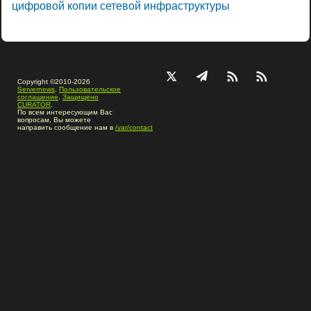
цифровой копии сетевой инфраструктуры
Copyright ©2010-2026
Servernews
.
Пользовательское
соглашение
.
Защищено
CURATOR
.
По всем интересующим Вас
вопросам, Вы можете
направить сообщение нам в
/var/contact