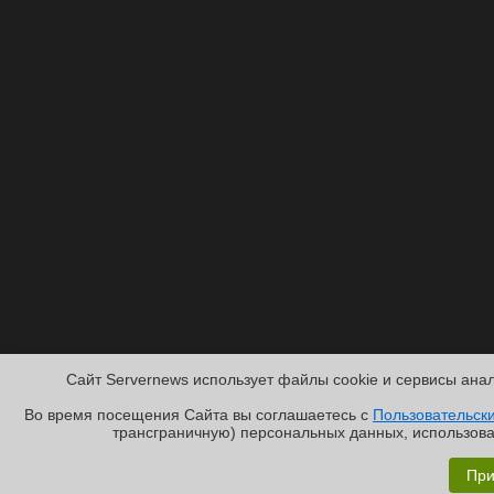
Сайт Servernews использует файлы cookie и сервисы анал
Во время посещения Cайта вы соглашаетесь с
Пользовательск
трансграничную) персональных данных, использова
Обзор «малолитражного суперкомпьютера» MSI EdgeXpe
При