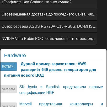
«Графиня»: как Grafana, только лучше?
Своевременная доставка до последнего байта: как российская сеть Curator CDN совмещает скорость, безопасность и гибкость управления
Обзор сервера ASUS RS720A-E13-RS8G: DC-MHS во всей красе
NVIDIA Vera Rubin POD: семь чипов, пять стоек, один ИИ-суперкомпьютер
Hardware
Дурной пример заразителен: AWS
Кстати!
развернёт 649 дизель-генераторов для
питания нового ЦОД
SK hynix и Sandisk представили первые
06.08.2026
спецификации HBF
Marvell представила контроллеры и
06.08.2026