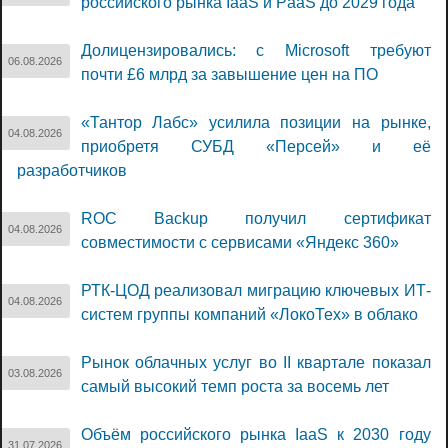
российского рынка IaaS и PaaS до 2029 года
Долицензировались: с Microsoft требуют
06.08.2026
почти £6 млрд за завышение цен на ПО
«Тантор Лабс» усилила позиции на рынке,
04.08.2026
приобретя СУБД «Персей» и её
разработчиков
ROC Backup получил сертификат
04.08.2026
совместимости с сервисами «Яндекс 360»
РТК-ЦОД реализовал миграцию ключевых ИТ-
04.08.2026
систем группы компаний «ЛокоТех» в облако
Рынок облачных услуг во II квартале показал
03.08.2026
самый высокий темп роста за восемь лет
Объём российского рынка IaaS к 2030 году
31.07.2026