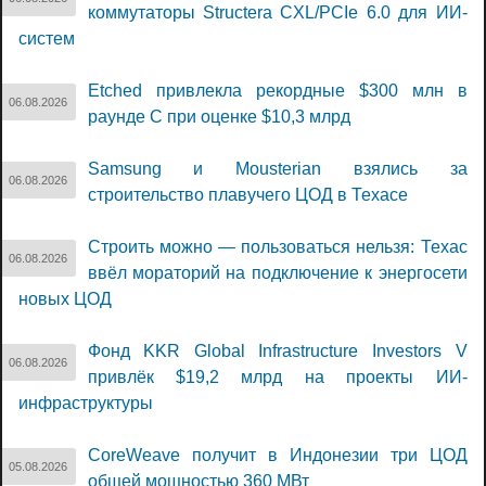
коммутаторы Structera CXL/PCIe 6.0 для ИИ-
систем
Etched привлекла рекордные $300 млн в
06.08.2026
раунде C при оценке $10,3 млрд
Samsung и Mousterian взялись за
06.08.2026
строительство плавучего ЦОД в Техасе
Строить можно — пользоваться нельзя: Техас
06.08.2026
ввёл мораторий на подключение к энергосети
новых ЦОД
Фонд KKR Global Infrastructure Investors V
06.08.2026
привлёк $19,2 млрд на проекты ИИ-
инфраструктуры
CoreWeave получит в Индонезии три ЦОД
05.08.2026
общей мощностью 360 МВт