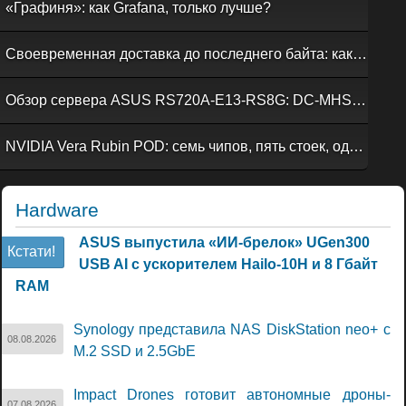
«Графиня»: как Grafana, только лучше?
Своевременная доставка до последнего байта: как российская сеть Curator CDN совмещает скорость, безопасность и гибкость управления
Обзор сервера ASUS RS720A-E13-RS8G: DC-MHS во всей красе
NVIDIA Vera Rubin POD: семь чипов, пять стоек, один ИИ-суперкомпьютер
Hardware
ASUS выпустила «ИИ-брелок» UGen300
Кстати!
USB AI с ускорителем Hailo-10H и 8 Гбайт
RAM
Synology представила NAS DiskStation neo+ с
08.08.2026
M.2 SSD и 2.5GbE
Impact Drones готовит автономные дроны-
07.08.2026