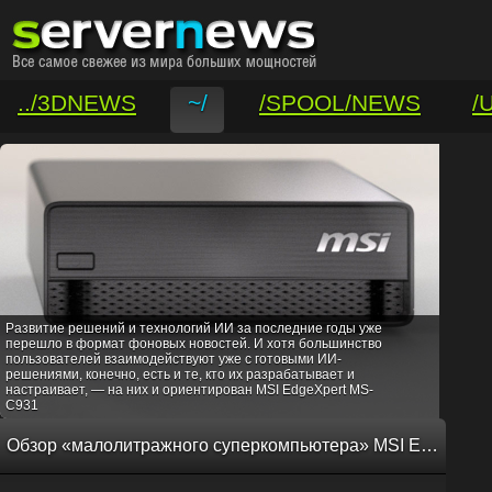
../3DNEWS
~/
/SPOOL/NEWS
/
/VAR/CONTACT
Развитие решений и технологий ИИ за последние годы уже
перешло в формат фоновых новостей. И хотя большинство
пользователей взаимодействуют уже с готовыми ИИ-
решениями, конечно, есть и те, кто их разрабатывает и
настраивает, — на них и ориентирован MSI EdgeXpert MS-
C931
Обзор «малолитражного суперкомпьютера» MSI EdgeXpert MS-C931