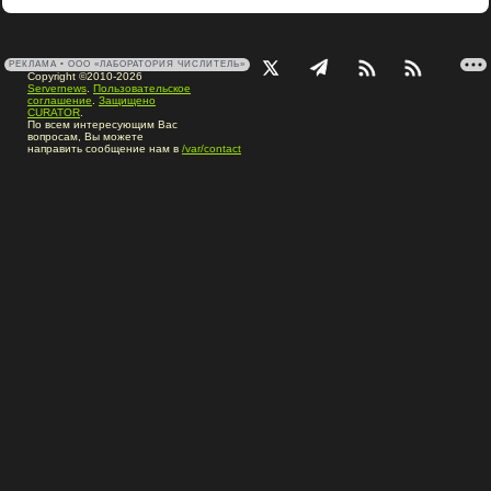
РЕКЛАМА • ООО «ЛАБОРАТОРИЯ ЧИСЛИТЕЛЬ»
Copyright ©2010-2026
Servernews
.
Пользовательское
соглашение
.
Защищено
CURATOR
.
По всем интересующим Вас
вопросам, Вы можете
направить сообщение нам в
/var/contact