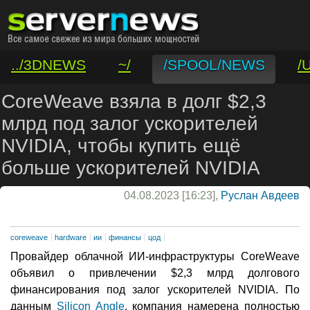
../3DNEWS
~/
/SPOOL/NEWS
/
/VAR/CONTACT
CoreWeave взяла в долг $2,3
млрд под залог ускорителей
NVIDIA, чтобы купить ещё
больше ускорителей NVIDIA
04.08.2023 [16:23],
Руслан Авдеев
coreweave
hardware
ии
финансы
цод
Провайдер облачной ИИ-инфраструктуры CoreWeave
объявил о привлечении $2,3 млрд долгового
финансирования под залог ускорителей NVIDIA. По
данным
Silicon Angle
, компания намерена полностью