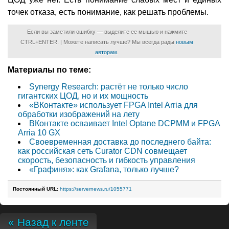
точек отказа, есть понимание, как решать проблемы.
Если вы заметили ошибку — выделите ее мышью и нажмите
CTRL+ENTER. | Можете написать лучше? Мы всегда рады
новым
авторам
.
Материалы по теме:
Synergy Research: растёт не только число
гигантских ЦОД, но и их мощность
«ВКонтакте» использует FPGA Intel Arria для
обработки изображений на лету
ВКонтакте осваивает Intel Optane DCPMM и FPGA
Arria 10 GX
Своевременная доставка до последнего байта:
как российская сеть Curator CDN совмещает
скорость, безопасность и гибкость управления
«Графиня»: как Grafana, только лучше?
Постоянный URL:
https://servernews.ru/1055771
« Назад к ленте