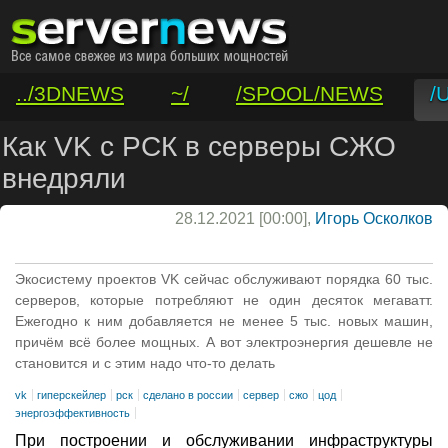
../3DNEWS
~/
/SPOOL/NEWS
/
/VAR/CONTACT
Как VK c РСК в серверы СЖО
внедряли
28.12.2021 [00:00],
Игорь Осколков
Экосистему проектов VK сейчас обслуживают порядка 60 тыс.
серверов, которые потребляют не один десяток мегаватт.
Ежегодно к ним добавляется не менее 5 тыс. новых машин,
причём всё более мощных. А вот электроэнергия дешевле не
становится и с этим надо что-то делать
vk
гиперскейлер
рск
сделано в россии
сервер
сжо
цод
энергоэффективность
При построении и обслуживании инфраструктуры