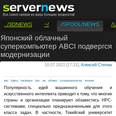
../3DNEWS
~/
/SPOOL/NEWS
/
/VAR/CONTACT
Японский облачный
суперкомпьютер ABCI подвергся
модернизации
16.07.2021 [17:31],
Алексей Степин
aist
fujitsu
hardware
hpc
ии
облако
суперкомпьютер
япония
Популярность идей машинного обучения и
искусственного интеллекта приводит к тому, что многие
страны и организации планируют обзавестись HPC-
системами, специально предназначенными для этого
класса задач. В частности, Токийский университет