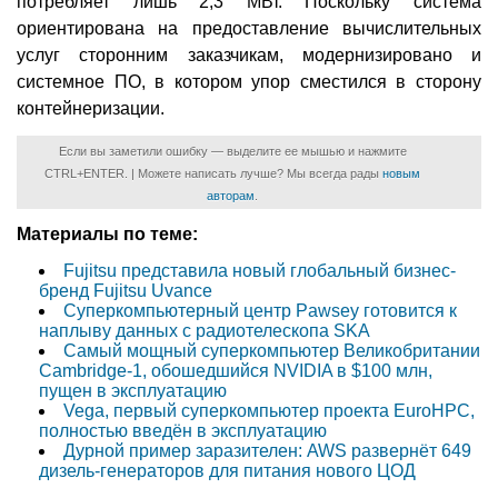
потребляет лишь 2,3 МВт. Поскольку система
ориентирована на предоставление вычислительных
услуг сторонним заказчикам, модернизировано и
системное ПО, в котором упор сместился в сторону
контейнеризации.
Если вы заметили ошибку — выделите ее мышью и нажмите
CTRL+ENTER. | Можете написать лучше? Мы всегда рады
новым
авторам
.
Материалы по теме:
Fujitsu представила новый глобальный бизнес-
бренд Fujitsu Uvance
Суперкомпьютерный центр Pawsey готовится к
наплыву данных с радиотелескопа SKA
Самый мощный суперкомпьютер Великобритании
Cambridge-1, обошедшийся NVIDIA в $100 млн,
пущен в эксплуатацию
Vega, первый суперкомпьютер проекта EuroHPC,
полностью введён в эксплуатацию
Дурной пример заразителен: AWS развернёт 649
дизель-генераторов для питания нового ЦОД