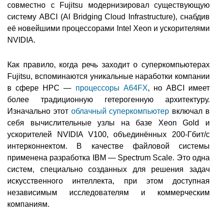
совместно с Fujitsu модернизировал существующую
систему ABCI (AI Bridging Cloud Infrastructure), снабдив
её новейшими процессорами Intel Xeon и ускорителями
NVIDIA.
Как правило, когда речь заходит о суперкомпьютерах
Fujitsu, вспоминаются уникальные наработки компании
в сфере HPC —
процессоры A64FX
, но ABCI имеет
более традиционную гетерогенную архитектуру.
Изначально этот
облачный суперкомпьютер
включал в
себя вычислительные узлы на базе Xeon Gold и
ускорителей NVIDIA V100, объединённых 200-Гбит/с
интерконнектом. В качестве файловой системы
применена разработка IBM — Spectrum Scale. Это одна
систем, специально созданных для решения задач
искусственного интеллекта, при этом доступная
независимым исследователям и коммерческим
компаниям.