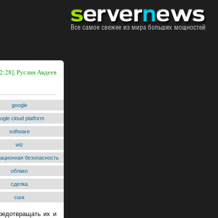
2:28], Руслан Авдеев
google
ogle cloud platform
software
wiz
ационная безопасность
облако
сделка
сша
редотвращать их и