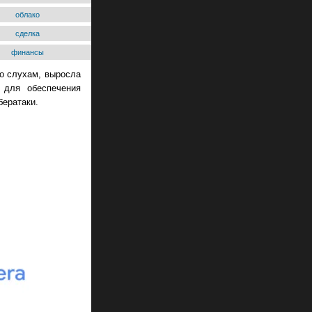
облако
сделка
финансы
по слухам, выросла
 для обеспечения
бератаки.