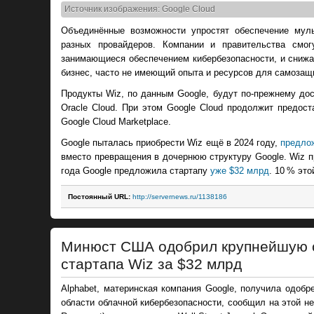
Источник изображения: Google Cloud
Объединённые возможности упростят обеспечение муль
разных провайдеров. Компании и правительства смог
занимающиеся обеспечением кибербезопасности, и сниж
бизнес, часто не имеющий опыта и ресурсов для самозащ
Продукты Wiz, по данным Google, будут по-прежнему дос
Oracle Cloud. При этом Google Cloud продолжит предос
Google Cloud Marketplace.
Google пыталась приобрести Wiz ещё в 2024 году,
предло
вместо превращения в дочернюю структуру Google. Wiz п
года Google предложила стартапу
уже $32 млрд
. 10 % эт
Постоянный URL:
http://servernews.ru/1138186
Минюст США одобрил крупнейшую с
стартапа Wiz за $32 млрд
Alphabet, материнская компания Google, получила одоб
области облачной кибербезопасности, сообщил на этой н