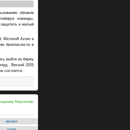
льзованию облаков
табируя команды,
 защитить и малый
 Microsoft Azure и
ию безопасности в
ясь выйти на биржу
млрд . Весной 2025
не состоится.
 Владимир Мироненко
alphabet
google