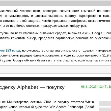
тиоблачной безопасности, расширяя возможности компаний по испо
ут оптимизировать и автоматизировать защиту, одновременно масш
ая стоимость этой защиты. Комбинированная платформа также поможет
иты от всё более сложных и разрушительных киберугроз.
тупны во всех ключевых облачных средах, включая AWS, Google Cloud,
тавлять клиентам выбор, предлагая партнёрские решения по обеспечен
жив $23 млрд
, но руководство стартапа отказалось от сделки, намерева
ровела семь раундов финансирования, в ходе которых привлекла $1,9 
ой суммы Google обязана была выплатить стартапу, если покупка в итоге 
делку Alphabet — покупку
08.11.2025 [12:47],
рение Министерства юстиции США на покупку стартапа Wiz в
еделе исполнительный директор Wiz Ассаф Раппапорт (Assaf