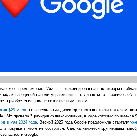
манское предложение Wiz — унифицированная платформа облачн
 кода» на единой панели управления — отличается от сервисов облач
лает приобретение вполне естественным шагом.
жив $23 млрд
, но генеральный директор стартапа ответил отказом, на
le. Wiz провела 7 раундов финансирования, в ходе которых привлекла 
рд в мае 2024 года
. Весной 2025 года Google предложила стартапу
уже
ли покупка в итоге не состоится. Сделка является крупнейшим приоб
езопасности Google.