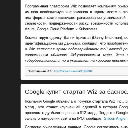
Программная платформа Wiz позволяет компаниям обнару
им всю необходимую информацию в одном месте в люб
платформы также включают ранжирование уязвимостей, 
серьёзности, подверженности риску, возможности исполь
Azure, Google Cloud Platform и Kubernetes.
Комментируя сделку, Дэнни Брикман (Danny Brickman), с
идентификационными данными, сообщил, что приобретени
в Wiz являются ярким подтверждением той важной рол
современном облачном ИИ-управляемом мире. Это 
кибербезопасности, но и указывает на хорошие перспек
Постоянный URL:
http://servernews.ru/1132084
Google купит стартап Wiz за басно
Компания Google объявила о покупке стартапа Wiz Inc., 
млрд., что станет крупнейшей сделкой в истории Goo
прошлом году была оценена в $12 млрд. Тогда же Googl
заявив о намерении выйти на IPO, сообщает
Silicon Angle
.
Согласно обновлённым данным, Google согласилась выпл