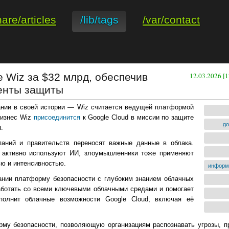
hare/articles
/lib/tags
/var/contact
е Wiz за $32 млрд, обеспечив
12.03.2026 [1
енты защиты
ании в своей истории — Wiz считается ведущей платформой
Бизнес Wiz
присоединится
к Google Cloud в миссии по защите
go
.
паний и правительств переносят важные данные в облака.
и активно используют ИИ, злоумышленники тоже применяют
ью и интенсивностью.
информ
ании платформу безопасности с глубоким знанием облачных
аботать со всеми ключевыми облачными средами и помогает
ополнит облачные возможности Google Cloud, включая её
му безопасности, позволяющую организациям распознавать угрозы, п