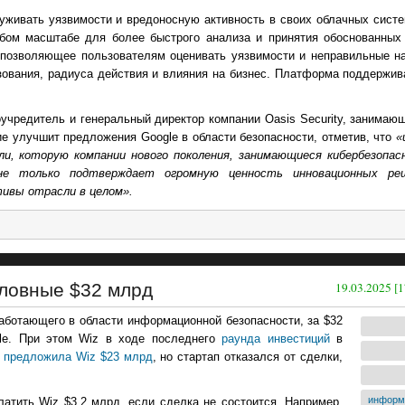
живать уязвимости и вредоносную активность в своих облачных систе
ом масштабе для более быстрого анализа и принятия обоснованных
позволяющее пользователям оценивать уязвимости и неправильные на
зования, радиуса действия и влияния на бизнес. Платформа поддержив
оучредитель и генеральный директор компании Oasis Security, занима
е улучшит предложения Google в области безопасности, отметив, что
«
и, которую компании нового поколения, занимающиеся кибербезопа
не только подтверждает огромную ценность инновационных ре
тивы отрасли в целом».
словные $32 млрд
19.03.2025 [1
работающего в области информационной безопасности, за $32
gle. При этом Wiz в ходе последнего
раунда инвестиций
в
e
предложила Wiz $23 млрд
, но стартап отказался от сделки,
информ
атить Wiz $3,2 млрд, если сделка не состоится. Например,