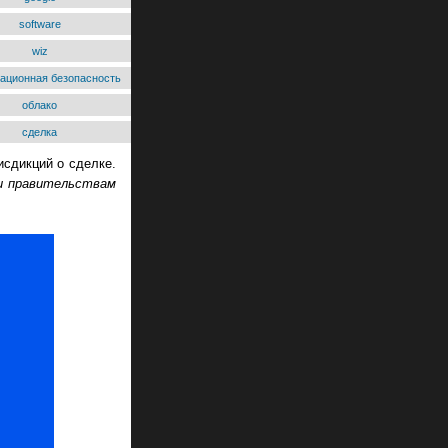
software
wiz
ационная безопасность
облако
сделка
сдикций о сделке.
 и правительствам