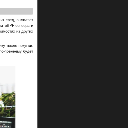
ых сред, выявляет
ем eBPF-сенсора и
вимостях из других
ику после покупки.
 по-прежнему будет