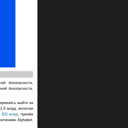
ой безопасности,
ной безопасности,
мереваясь выйти на
$1,9 млрд, включая
 $32 млрд
, причём
ретением Alphabet,