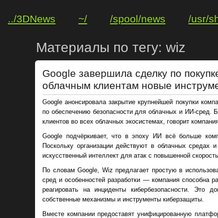
../3DNews
~/
/spool/news
/usr/s
Материалы по тегу: wiz
Google завершила сделку по покупк
облачным клиентам новые инструм
Google анонсировала закрытие крупнейшей покупки комп
по обеспечению безопасности для облачных и ИИ-сред. 
клиентов во всех облачных экосистемах, говорит компания
Google подчёркивает, что в эпоху ИИ всё больше ком
Поскольку организации действуют в облачных средах 
искусственный интеллект для атак с повышенной скорост
По словам Google, Wiz предлагает простую в использов
сред и особенностей разработки — компания способна р
реагировать на инциденты кибербезопасности. Это д
собственные механизмы и инструменты киберзащиты.
Вместе компании предоставят унифицированную платфор