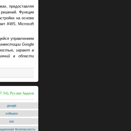
мах, предоставляя
 решений. Функции
стройки на основе
ает AWS, Microsoft
ющейся управлением
инвестиции Google
сностью, играют в
шений в области
7:34], Руслан Авдеев
google
software
wiz
ационная безопасность