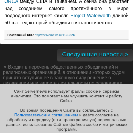
ORCA
между США и Тайванем. А сейча она работает
над созданием самого протяжённого в мире
подводного интернет-кабеля
Project Waterworth
длиной
50 тыс. км, который объединит пять континентов.
Постоянный URL:
http://servernews.ru/1130326
Следующие новости »
✴
Входит в перечень общественных объединений и
религиозных организаций, в отношении которых судом
принято вступившее в законную силу решение о
ликвидации или запрете деятельности по основаниям,
предусмотренным Федеральным законом от 25.07.2002
Сайт Servernews использует файлы cookie и сервисы
№ 114-ФЗ «О противодействии экстремистской
аналитики. Это помогает нам улучшать контент и работу
деятельности»;
Cайта.
Во время посещения Cайта вы соглашаетесь с
Пользовательским соглашением
и даёте согласие на
✖
РЕКЛАМА • ООО «ЛАБОРАТОРИЯ ЧИСЛИТЕЛЬ»
обработку и передачу (в т.ч. трансграничную) персональных
Copyright ©2010-2026
данных, использование Cайтом файлов cookie и метрических
Servernews
.
Пользовательское
соглашение
.
Защищено
программ.
CURATOR
.