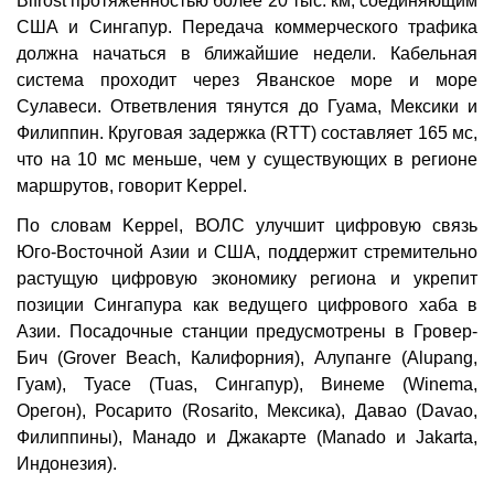
Bifrost протяжённостью более 20 тыс. км, соединяющим
США и Сингапур. Передача коммерческого трафика
должна начаться в ближайшие недели. Кабельная
система проходит через Яванское море и море
Сулавеси. Ответвления тянутся до Гуама, Мексики и
Филиппин. Круговая задержка (RTT) составляет 165 мс,
что на 10 мс меньше, чем у существующих в регионе
маршрутов, говорит Keppel.
По словам Keppel, ВОЛС улучшит цифровую связь
Юго-Восточной Азии и США, поддержит стремительно
растущую цифровую экономику региона и укрепит
позиции Сингапура как ведущего цифрового хаба в
Азии. Посадочные станции предусмотрены в Гровер-
Бич (Grover Beach, Калифорния), Алупанге (Alupang,
Гуам), Туасе (Tuas, Сингапур), Винеме (Winema,
Орегон), Росарито (Rosarito, Мексика), Давао (Davao,
Филиппины), Манадо и Джакарте (Manado и Jakarta,
Индонезия).