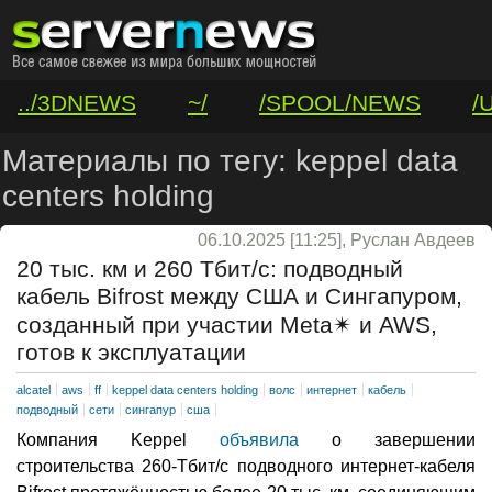
../3DNEWS
~/
/SPOOL/NEWS
/
/VAR/CONTACT
Материалы по тегу: keppel data
centers holding
06.10.2025 [11:25], Руслан Авдеев
20 тыс. км и 260 Тбит/с: подводный
кабель Bifrost между США и Сингапуром,
созданный при участии Meta✴ и AWS,
готов к эксплуатации
alcatel
aws
ff
keppel data centers holding
волс
интернет
кабель
подводный
сети
сингапур
сша
Компания Keppel
объявила
о завершении
строительства 260-Тбит/с подводного интернет-кабеля