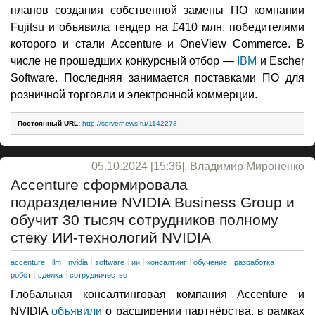
планов создания собственной замены ПО компании
Fujitsu и объявила тендер на £410 млн, победителями
которого и стали Accenture и OneView Commerce. В
числе не прошедших конкурсный отбор —
IBM
и Escher
Software. Последняя занимается поставками ПО для
розничной торговли и электронной коммерции.
Постоянный URL:
http://servernews.ru/1142278
05.10.2024 [15:36], Владимир Мироненко
Accenture сформировала
подразделение NVIDIA Business Group и
обучит 30 тысяч сотрудников полному
стеку ИИ-технологий NVIDIA
accenture
llm
nvidia
software
ии
консалтинг
обучение
разработка
робот
сделка
сотрудничество
Глобальная консалтинговая компания Accenture и
NVIDIA
объявили
о расширении партнёрства, в рамках