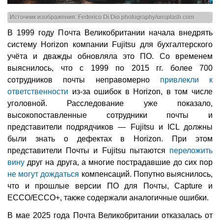
Источник изображения: Federico Di Dio photography/unsplash.com
В 1999 году Почта Великобритании начала внедрять
систему Horizon компании Fujitsu для бухгалтерского
учёта и дважды обновляла это ПО. Со временем
выяснилось, что с 1999 по 2015 гг. более 700
сотрудников почты неправомерно
привлекли к
ответственности
из-за ошибок в Horizon, в том числе
уголовной. Расследование уже показало,
высокопоставленные сотрудники почты и
представители подрядчиков — Fujitsu и ICL должны
были знать о дефектах в Horizon. При этом
представители Почты и Fujitsu пытаются
переложить
вину
друг на друга, а многие пострадавшие до сих пор
не могут дождаться
компенсаций. Попутно выяснилось,
что и прошлые версии ПО для Почты, Capture и
ECCO/ECCO+, также содержали аналогичные ошибки.
В мае 2025 года Почта Великобритании отказалась от