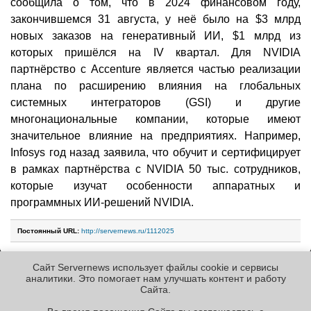
сообщила о том, что в 2024 финансовом году,
закончившемся 31 августа, у неё было на $3 млрд
новых заказов на генеративный ИИ, $1 млрд из
которых пришёлся на IV квартал. Для NVIDIA
партнёрство с Accenture является частью реализации
плана по расширению влияния на глобальных
системных интеграторов (GSI) и другие
многонациональные компании, которые имеют
значительное влияние на предприятиях. Например,
Infosys год назад заявила, что обучит и сертифицирует
в рамках партнёрства с NVIDIA 50 тыс. сотрудников,
которые изучат особенности аппаратных и
программных ИИ-решений NVIDIA.
Постоянный URL:
http://servernews.ru/1112025
Сайт Servernews использует файлы cookie и сервисы
Следующие новости »
аналитики. Это помогает нам улучшать контент и работу
Cайта.