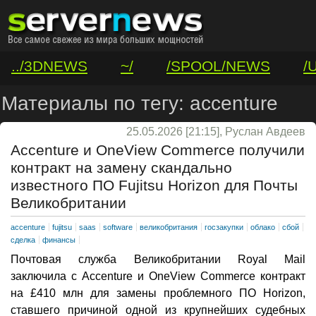
../3DNEWS
~/
/SPOOL/NEWS
/
/VAR/CONTACT
Материалы по тегу: accenture
25.05.2026 [21:15], Руслан Авдеев
Accenture и OneView Commerce получили
контракт на замену скандально
известного ПО Fujitsu Horizon для Почты
Великобритании
accenture
fujitsu
saas
software
великобритания
госзакупки
облако
сбой
сделка
финансы
Почтовая служба Великобритании Royal Mail
заключила с Accenture и OneView Commerce контракт
на £410 млн для замены проблемного ПО Horizon,
ставшего причиной одной из крупнейших судебных