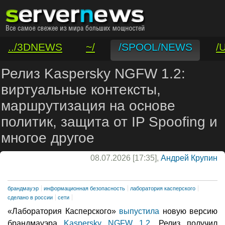
../3DNEWS
~/
/SPOOL/NEWS
/
/VAR/CONTACT
Релиз Kaspersky NGFW 1.2:
виртуальные контексты,
маршрутизация на основе
политик, защита от IP Spoofing и
многое другое
08.07.2026 [17:35],
Андрей Крупин
брандмауэр
информационная безопасность
лаборатория касперского
сделано в россии
сети
«Лаборатория Касперского»
выпустила
новую версию
брандмауэра
Kaspersky NGFW 1.2
. Релиз получил