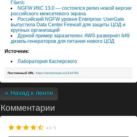
Гбит/с
NGFW ИКС 13.0 — состоялся релиз новой версии
российского межсетевого экрана
Российский NGFW уровня Enterprise: UserGate
выпустила Data Center Firewall для защиты ЦОД и
крупных организаций
Дурной пример заразителен: AWS развернёт 649
дизель-генераторов для питания нового ЦОД
Источник:
Лаборатория Касперского
Постоянный URL:
https://servernews.ru/1144784
« Назад к ленте
Комментарии
/
4.6
9