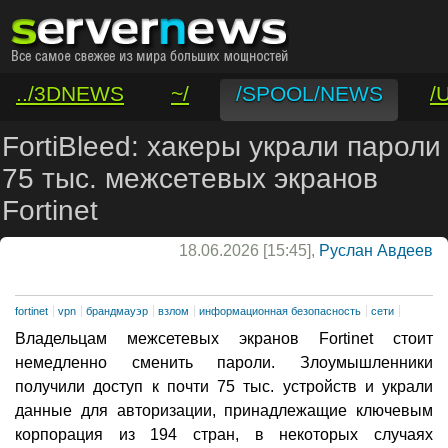
../3DNEWS
~/
/SPOOL/NEWS
/
/VAR/CONTACT
FortiBleed: хакеры украли пароли
75 тыс. межсетевых экранов
Fortinet
18.06.2026 [15:45],
Руслан Авдеев
fortinet
vpn
брандмауэр
взлом
информационная безопасность
сети
Владельцам межсетевых экранов Fortinet стоит
немедленно сменить пароли. Злоумышленники
получили доступ к почти 75 тыс. устройств и украли
данные для авторизации, принадлежащие ключевым
корпорация из 194 стран, в некоторых случаях