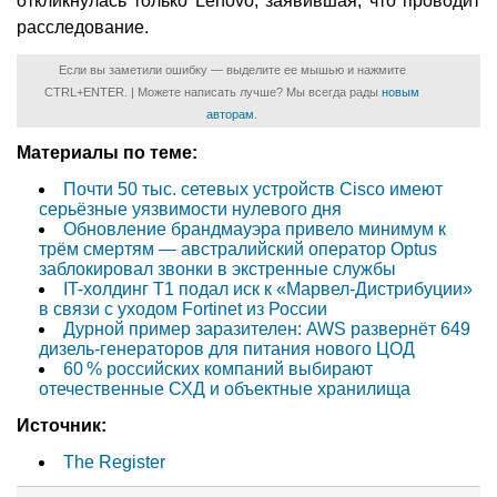
откликнулась только Lenovo, заявившая, что проводит
расследование.
Если вы заметили ошибку — выделите ее мышью и нажмите
CTRL+ENTER. | Можете написать лучше? Мы всегда рады
новым
авторам
.
Материалы по теме:
Почти 50 тыс. сетевых устройств Cisco имеют
серьёзные уязвимости нулевого дня
Обновление брандмауэра привело минимум к
трём смертям — австралийский оператор Optus
заблокировал звонки в экстренные службы
IT-холдинг Т1 подал иск к «Марвел-Дистрибуции»
в связи с уходом Fortinet из России
Дурной пример заразителен: AWS развернёт 649
дизель-генераторов для питания нового ЦОД
60 % российских компаний выбирают
отечественные СХД и объектные хранилища
Источник:
The Register