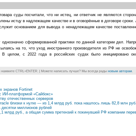
товара суды посчитали, что ни истец, ни ответчик не являются сторо
влены истцу в надлежащем качестве и в оговорённые в договоре сроки.
е служит основанием для вывода о ненадлежащем качестве поставленно
т однозначно сформированной практики по данной категории дел. Напр
сылаясь на то, что уход иностранного производителя из РФ не освобо
и. В целом, с 2022 года в российских судах было инициировано о
и нажмите CTRL+ENTER. | Можете написать лучше? Мы всегда рады
новым авторам
.
 экранов Fortinet
 с ИИ-платформой «Сайбокс»
ству отечественных серверов
acle близки к нулю — из 1,4 млрд руб. пока нашлось лишь 82,8 млн руб
а десятки миллионов рублей
,1 млрд руб., а общая сумма претензий к покинувшей РФ компании пере