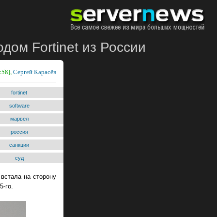
дом Fortinet из России
:58],
Сергей Карасёв
fortinet
software
марвел
россия
санкции
суд
 встала на сторону
5-го.