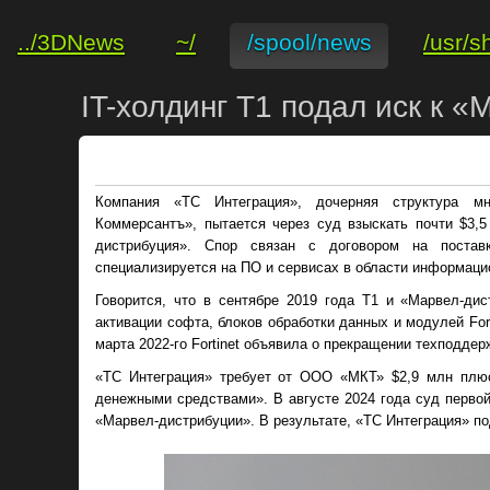
../3DNews
~/
/spool/news
/usr/s
IT-холдинг Т1 подал иск к «
Компания «ТС Интеграция», дочерняя структура м
Коммерсантъ», пытается через суд взыскать почти $3
дистрибуция». Спор связан с договором на поставку
специализируется на ПО и сервисах в области информаци
Говорится, что в сентябре 2019 года Т1 и «Марвел-ди
активации софта, блоков обработки данных и модулей For
марта 2022-го Fortinet объявила о прекращении техподдер
«ТС Интеграция» требует от ООО «МКТ» $2,9 млн плюс
денежными средствами». В августе 2024 года суд первой
«Марвел-дистрибуции». В результате, «ТС Интеграция» по