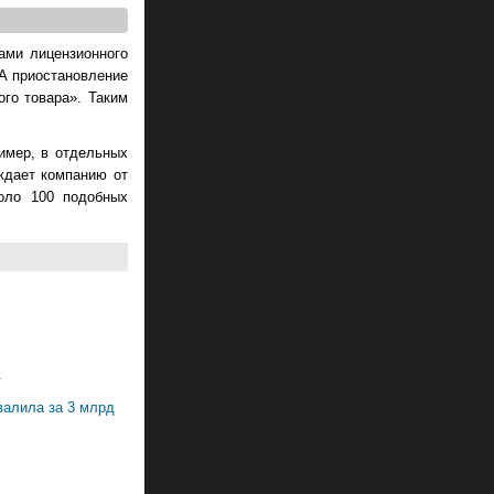
нами лицензионного
 А приостановление
го товара». Таким
имер, в отдельных
ждает компанию от
коло 100 подобных
.
валила за 3 млрд