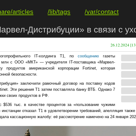
hare/articles
/lib/tags
/var/contact
Марвел-Дистрибуции» в связи с ухо
26.12.2024 [13
ногопрофильного IT-холдинга Т1, по
сообщению
газеты
,5 млн с ООО «МКТ» — учредителя IT-поставщика «Марвел-
 продуктов американской корпорации Fortinet, которая
онной безопасности.
стрибуция» заключили рамочный договор на поставку кодов
tinet. Эти решения Т1 затем поставляла банку ВТБ. Однако 7
жки своих продуктов в РФ.
 $536 тыс. в качестве процентов за «пользование чужими
 инстанции отказал Т1 в удовлетворении требований, апелляция также
дала кассационную жалобу: её рассмотрение намечено на 24 января 202