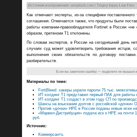
Источник изображения: unsplash.com / Tingey Injury Law Firm
Как отмечают эксперты, из-за специфики поставленного 
соглашения. Отмечается также, что продукты были поста
работы компании-правообладателя Fortinet в России «н
образом, претензии Т1 отклонены.
По словам экспертов, в России на сегодняшний день не
случаях суд может удовлетворить требования истцов, с
выполнения своих обязательств по договору поставк
разбирательств.
Если вы заметили ошибку — выделите ее мышью 
Материалы по теме:
FortiBleed: хакеры украли пароли 75 тыс. межсетевых
ИТ-холдинг Т1 представил первый ПАК для работы
ИТ-холдинг Т1 создаст в этом году СП по производ
Шансы на взыскание долгов с российской «дочки» Or
Против «дочки» HPE в России поданы новые иски н
«Марвел-Дистрибуция» подала иск к НРЕ на почти 1
руб.
Источник:
Коммерсантъ