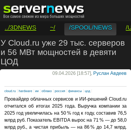
../3DNEWS
~/
/SPOOL/NEWS
/
/VAR/CONTACT
У Cloud.ru уже 29 тыс. серверов
и 56 МВт мощностей в девяти
ЦОД
09.04.2026 [18:57],
Руслан Авдеев
cloud.ru
hardware
ии
облако
россия
финансы
цод
Провайдер облачных сервисов и ИИ-решений Cloud.ru
отчитался об итогах 2025 года. Выручка компании за
2025 год увеличилась на 50 % год к году, составив 76,5
млрд руб. Показатель EBITDA вырос на 71 % — до 58,0
млрд руб., а чистая прибыль — на 86 % до 14,7 млрд.