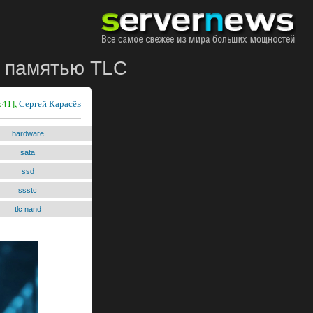
и памятью TLC
:41],
Сергей Карасёв
hardware
sata
ssd
ssstc
tlc nand