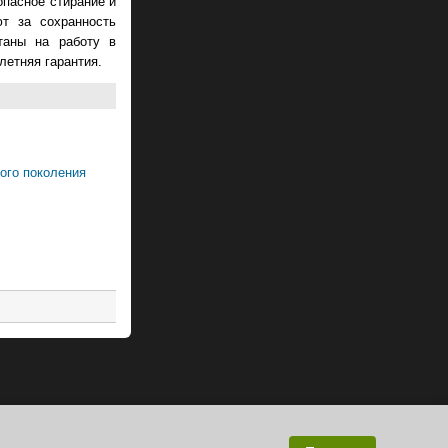
опасное стирание и
ют за сохранность
таны на работу в
летняя гарантия.
ого поколения