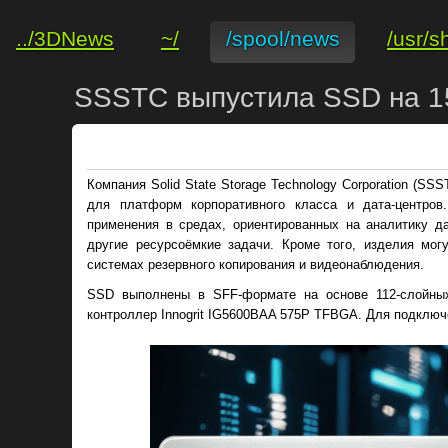
../3DNews
~/
/spool/news
/usr/s
SSSTC выпустила SSD на 1
Компания Solid State Storage Technology Corporation (SSS
для платформ корпоративного класса и дата-центров
применения в средах, ориентированных на аналитику д
другие ресурсоёмкие задачи. Кроме того, изделия мог
системах резервного копирования и видеонаблюдения.
SSD выполнены в SFF-формате на основе 112-слойны
контроллер Innogrit IG5600BAA 575P TFBGA. Для подключ