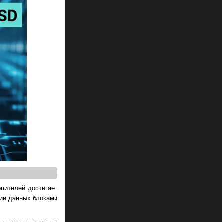
опителей достигает
нии данных блоками