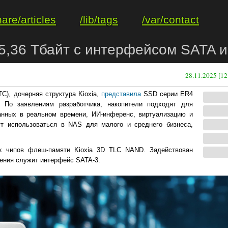
hare/articles
/lib/tags
/var/contact
5,36 Тбайт с интерфейсом SATA 
28.11.2025 [12
TC), дочерняя структура Kioxia,
представила
SSD серии ER4
. По заявлениям разработчика, накопители подходят для
анных в реальном времени, ИИ-инференс, виртуализацию и
ут использоваться в NAS для малого и среднего бизнеса,
х чипов флеш-памяти Kioxia 3D TLC NAND. Задействован
ения служит интерфейс SATA-3.