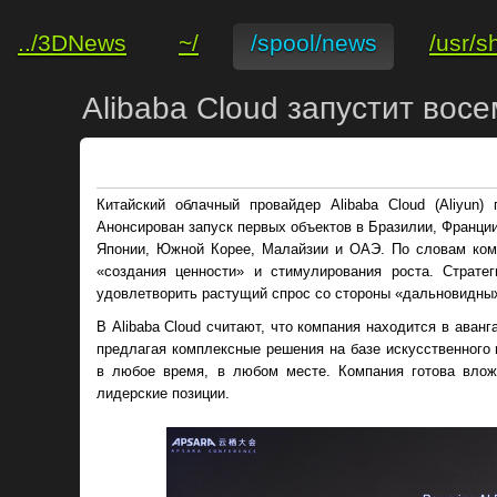
../3DNews
~/
/spool/news
/usr/s
Alibaba Cloud запустит вос
Китайский облачный провайдер Alibaba Cloud (Aliyun)
Анонсирован запуск первых объектов в Бразилии, Франции
Японии, Южной Корее, Малайзии и ОАЭ. По словам комп
«создания ценности» и стимулирования роста. Страте
удовлетворить растущий спрос со стороны «дальновидных
В Alibaba Cloud считают, что компания находится в аван
предлагая комплексные решения на базе искусственного
в любое время, в любом месте. Компания готова вло
лидерские позиции.