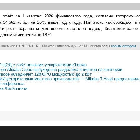
 отчёт за I квартал 2026 финансового года, согласно которому с
ла $4,662 млрд, на 26 % выше год к году. При этом, как сообщают в A
ый рост сохраняется уже восемь кварталов подряд. Кварталом ранее 
одовом исчислении на 18 %.
и нажмите CTRL+ENTER. | Можете написать лучше? Мы всегда рады
новым авторам
.
 ИИ ЦОД с собственными ускорителями Zhenwu
ров Alibaba Cloud вынужденно разделила клиентов на категории
pernode объединяет 128 GPU мощностью до 2 кВт
ИИ-ускорителями местного производства — Alibaba T-Head предоставил
ля инференса
 на Филиппинах