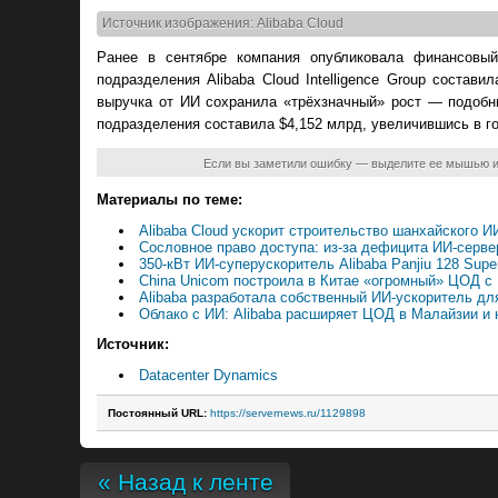
Источник изображения: Alibaba Cloud
Ранее в сентябре компания опубликовала финансовый
подразделения Alibaba Cloud Intelligence Group состави
выручка от ИИ сохранила «трёхзначный» рост — подобн
подразделения составила $4,152 млрд, увеличившись в г
Если вы заметили ошибку — выделите ее мышью 
Материалы по теме:
Alibaba Cloud ускорит строительство шанхайского
Сословное право доступа: из-за дефицита ИИ-серве
350-кВт ИИ-суперускоритель Alibaba Panjiu 128 Su
China Unicom построила в Китае «огромный» ЦОД с 
Alibaba разработала собственный ИИ-ускоритель д
Облако с ИИ: Alibaba расширяет ЦОД в Малайзии и
Источник:
Datacenter Dynamics
Постоянный URL:
https://servernews.ru/1129898
« Назад к ленте