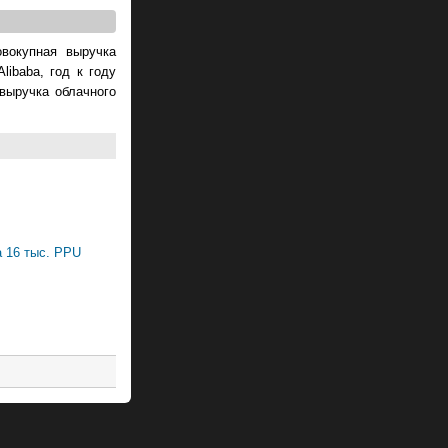
овокупная выручка
libaba, год к году
выручка облачного
а 16 тыс. PPU