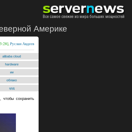
Северной Америке
3:28],
Руслан Авдеев
alibaba cloud
hardware
ии
облако
цод
, чтобы сохранить