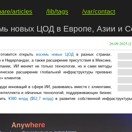
hare/articles
/lib/tags
/var/contact
емь новых ЦОД в Европе, Азии и 
26.09.2025 [1
 готовится открыть
восемь новых ЦОД
в разных странах.
 и Нидерландах, а также расширение присутствия в Мексике,
ании, ИИ меняет не только технологии, но и сами методы
гическое расширение глобальной инфраструктуры призвано
» клиентов.
гарде инноваций в сфере ИИ, развиваясь вместе с клиентами,
 интеллекта и облачных технологий, поддерживающих бизнес
жить
¥380 млрд ($52,7 млрд)
в развитие собственной инфраструктуры