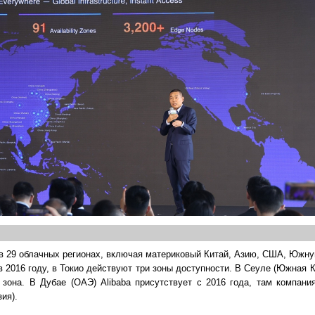
и в 29 облачных регионах, включая материковый Китай, Азию, США, Южн
в 2016 году, в Токио действуют три зоны доступности. В Сеуле (Южная 
 зона. В Дубае (ОАЭ) Alibaba присутствует с 2016 года, там компани
ия).