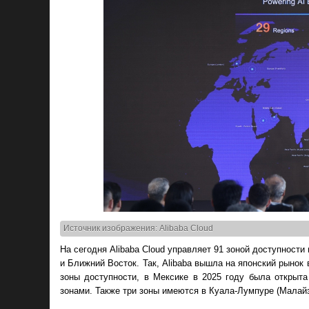
Источник изображения: Alibaba Cloud
На сегодня Alibaba Cloud управляет 91 зоной доступност
и Ближний Восток. Так, Alibaba вышла на японский рынок 
зоны доступности, в Мексике в 2025 году была открыта
зонами. Также три зоны имеются в Куала-Лумпуре (Малайз