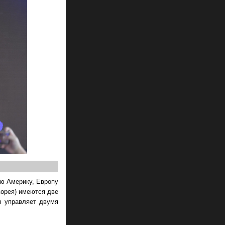
ую Америку, Европу
Корея) имеются две
я управляет двумя