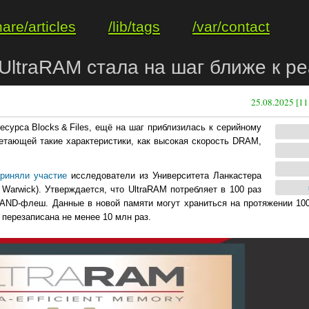
hare/articles
/lib/tags
/var/contact
UltraRAM стала на шаг ближе к р
25.08.2025 [11
есурса Blocks & Files, ещё на шаг приблизилась к серийному
етающей такие характеристики, как высокая скорость DRAM,
приняли участие
исследователи из Университета Ланкастера
of Warwick). Утверждается, что UltraRAM потребляет в 100 раз
AND-флеш. Данные в новой памяти могут храниться на протяжении 1000
перезаписана не менее 10 млн раз.