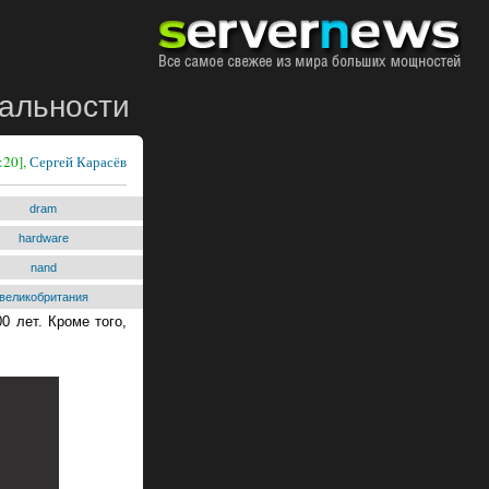
еальности
:20],
Сергей Карасёв
dram
hardware
nand
великобритания
 лет. Кроме того,