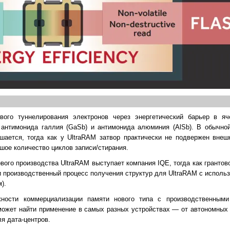
ого туннелирования электронов через энергетический барьер в яч
 антимонида галлия (GaSb) и антимонида алюминия (AlSb). В обычн
шается, тогда как у UltraRAM затвор практически не подвержен внеш
шое количество циклов записи/стирания.
вого производства UltraRAM выступает компания IQE, тогда как гранто
и производственный процесс получения структур для UltraRAM с исполь
).
ости коммерциализации памяти нового типа с производственными
может найти применение в самых разных устройствах — от автономных
я дата-центров.