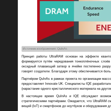
Источник изображения: QuInAs
Принцип работы UltraRAM основан на эффекте квантов
формируется путём чередования тонкоплёночных слоёв
оксидный плавающий затвор в ячейке постепенно разру
говорят создатели. Благодаря этому обеспечивается боль
Партнёром QuInAs в рамках проекта по организации массо
предоставляет Innovate UK. Специалисты IQE разработал
(нарастание одного кристаллического материала на другом
В настоящее время QuInAs и IQE обсуждают возможн
стратегическими партнёрами. Ожидается, что UltraRAM с
вещей (IoT) и смартфонов до ноутбуков и оборудования дл