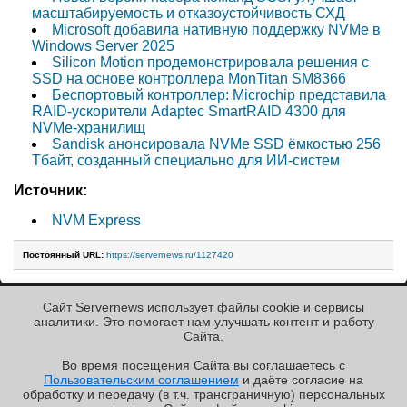
масштабируемость и отказоустойчивость СХД
Microsoft добавила нативную поддержку NVMe в
Windows Server 2025
Silicon Motion продемонстрировала решения с
SSD на основе контроллера MonTitan SM8366
Беспортовый контроллер: Microchip представила
RAID-ускорители Adaptec SmartRAID 4300 для
NVMe-хранилищ
Sandisk анонсировала NVMe SSD ёмкостью 256
Тбайт, созданный специально для ИИ-систем
Источник:
NVM Express
Постоянный URL:
https://servernews.ru/1127420
Сайт Servernews использует файлы cookie и сервисы
« Назад к ленте
аналитики. Это помогает нам улучшать контент и работу
Cайта.
Во время посещения Cайта вы соглашаетесь с
Пользовательским соглашением
и даёте согласие на
✖
обработку и передачу (в т.ч. трансграничную) персональных
Copyright ©2010-2026