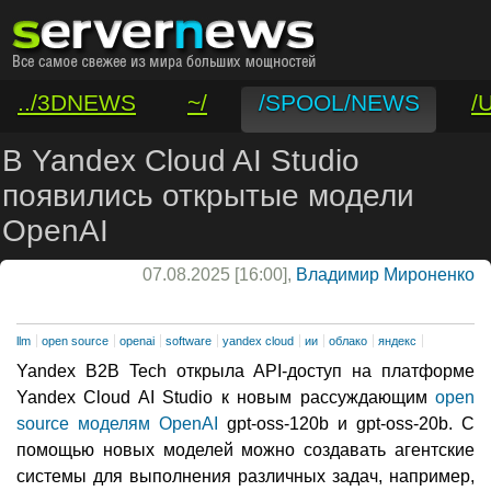
../3DNEWS
~/
/SPOOL/NEWS
/
/VAR/CONTACT
В Yandex Cloud AI Studio
появились открытые модели
OpenAI
07.08.2025 [16:00],
Владимир Мироненко
llm
open source
openai
software
yandex cloud
ии
облако
яндекс
Yandex B2B Tech открыла API-доступ на платформе
Yandex Cloud AI Studio к новым рассуждающим
open
source моделям OpenAI
gpt-oss-120b и gpt-oss-20b. С
помощью новых моделей можно создавать агентские
системы для выполнения различных задач, например,