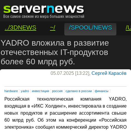
../3DNEWS
~/
/SPOOL/NEWS
/
/VAR/CONTACT
YADRO вложила в развитие
отечественных IT-продуктов
более 60 млрд руб.
05.07.2025 [13:22],
Сергей Карасёв
hardware
yadro
инвестиции
россия
сделано в россии
финансы
Российская технологическая компания YADRO,
входящая в «ИКС Холдинг», инвестировала в создание
новых продуктов и расширение ассортимента свыше
60 млрд руб. Об этом на конференции «Российская
электроника» сообщил коммерческий директор YADRO