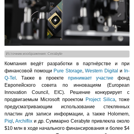
Источник изображения: Cerabyte
Компания ведёт разработки в партнёрстве и при
финансовой помощи
Pure Storage
,
Western Digital
и
In-
Q-Tel
. Также в проекте
принимает участие
фонд
Европейского совета по инновациям (European
Innovation Council, EIC). Решение конкурирует с
продвигаемым Microsoft проектом
Project Silica
, тоже
предусматривающим использование стеклянных
пластин для записи информации, а также Holomem,
Piql
,
Archiflix
и др. Суммарно Cerabyte привлекла около
$10 млн в ходе начального финансирования и более $4