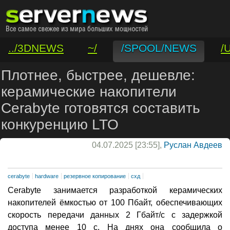
../3DNEWS
~/
/SPOOL/NEWS
/
/VAR/CONTACT
Плотнее, быстрее, дешевле:
керамические накопители
Cerabyte готовятся составить
конкуренцию LTO
04.07.2025 [23:55],
Руслан Авдеев
cerabyte
hardware
резервное копирование
схд
Cerabyte занимается разработкой керамических
накопителей ёмкостью от 100 Пбайт, обеспечивающих
скорость передачи данных 2 Гбайт/с с задержкой
доступа менее 10 с. На днях она сообщила о