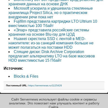
хранения данных на основе ДНК
Microsoft ускорила и удешевила стеклянные
хранилища Project Silica, но о практическом
внедрении речи пока нет
Fujifilm представила картриджи LTO Ultrium 10
вместимостью 100 Тбайт
«Элар» представила российские системы
хранения на основе Blu-ray для ЦОД
Huawei скрестила SSD с лентой в MED-
накопителе: из-за санкций компания больше не
может полагаться на поставки HDD
Спящие диски: Disk Archive Corporation
предлагает альтернативу LTO на базе массивов
HDD вместимостью 15 Пбайт
Источник:
Blocks & Files
Постоянный URL:
https://servernews.ru/1125426
Сайт Servernews использует файлы cookie и сервисы
« Назад к ленте
аналитики. Это помогает нам улучшать контент и работу
Cайта.