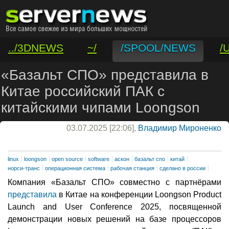
../3DNEWS
~/
/SPOOL/NEWS
/
/VAR/CONTACT
«Базальт СПО» представила в
Китае российский ПАК с
китайскими чипами Loongson
03.07.2025 [22:06],
Владимир Мироненко
linux
loongson
open source
software
аскон
базальт спо
китай
норси-транс
операционная система
рабочая станция
сделано в россии
Компания «Базальт СПО» совместно с партнёрами
представила
в Китае на конференции Loongson Product
Launch and User Conference 2025, посвященной
демонстрации новых решений на базе процессоров