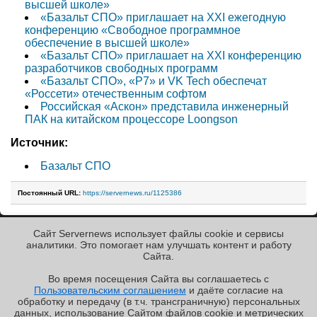
высшей школе»
«Базальт СПО» приглашает на XXI ежегодную
конференцию «Свободное программное
обеспечение в высшей школе»
«Базальт СПО» приглашает на XXI конференцию
разработчиков свободных программ
«Базальт СПО», «P7» и VK Tech обеспечат
«Россети» отечественным софтом
Российская «Аскон» представила инженерный
ПАК на китайском процессоре Loongson
Источник:
Базальт СПО
Постоянный URL:
https://servernews.ru/1125386
Сайт Servernews использует файлы cookie и сервисы
« Назад к ленте
аналитики. Это помогает нам улучшать контент и работу
Cайта.
Во время посещения Cайта вы соглашаетесь с
Пользовательским соглашением
и даёте согласие на
✖
РЕКЛАМА • ООО «ЛАБОРАТОРИЯ ЧИСЛИТЕЛЬ»
обработку и передачу (в т.ч. трансграничную) персональных
Copyright ©2010-2026
данных, использование Cайтом файлов cookie и метрических
Servernews
.
Пользовательское