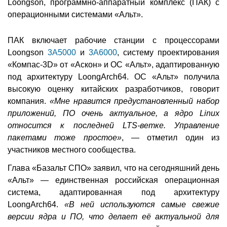
Loongson, программно-аппаратный комплекс (ПАК) с
операционными системами «Альт».
ПАК включает рабочие станции с процессорами
Loongson
3A5000
и
3A6000
, систему проектирования
«Компас-3D» от «Аскон» и ОС «Альт», адаптированную
под архитектуру LoongArch64. ОС «Альт» получила
высокую оценку китайских разработчиков, говорит
компания.
«Мне нравится предустановленный набор
приложений, ПО очень актуальное, а ядро Linux
относится к последней LTS-ветке. Управление
пакетами тоже простое»
, — отметил один из
участников местного сообщества.
Глава «Базальт СПО» заявил, что на сегодняшний день
«Альт» — единственная российская операционная
система, адаптированная под архитектуру
LoongArch64.
«В ней используются самые свежие
версии ядра и ПО, что делает её актуальной для