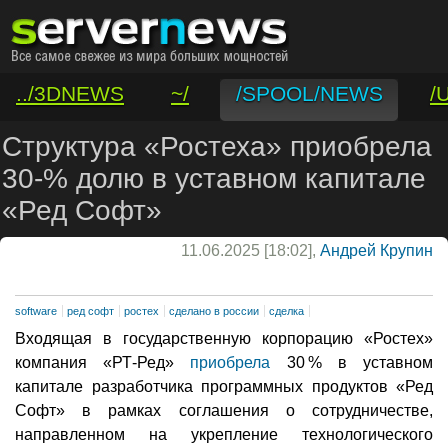
../3DNEWS
~/
/SPOOL/NEWS
/
/VAR/CONTACT
Структура «Ростеха» приобрела
30-% долю в уставном капитале
«Ред Софт»
11.06.2025 [18:02],
Андрей Крупин
software
ред софт
ростех
сделано в россии
сделка
Входящая в государственную корпорацию «Ростех»
компания «РТ-Ред»
приобрела
30 % в уставном
капитале разработчика программных продуктов «Ред
Софт» в рамках соглашения о сотрудничестве,
направленном на укрепление технологического