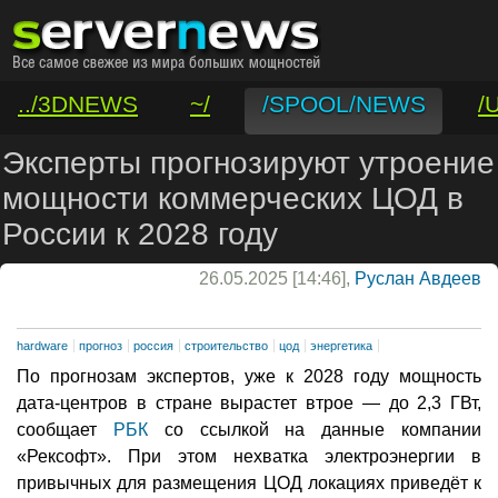
../3DNEWS
~/
/SPOOL/NEWS
/
/VAR/CONTACT
Эксперты прогнозируют утроение
мощности коммерческих ЦОД в
России к 2028 году
26.05.2025 [14:46],
Руслан Авдеев
hardware
прогноз
россия
строительство
цод
энергетика
По прогнозам экспертов, уже к 2028 году мощность
дата-центров в стране вырастет втрое — до 2,3 ГВт,
сообщает
РБК
со ссылкой на данные компании
«Рексофт». При этом нехватка электроэнергии в
привычных для размещения ЦОД локациях приведёт к