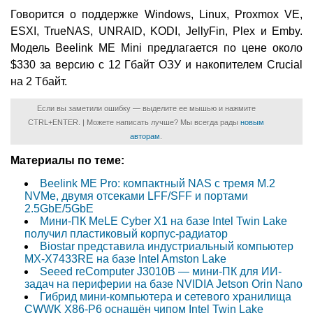
Говорится о поддержке Windows, Linux, Proxmox VE,
ESXI, TrueNAS, UNRAID, KODI, JellyFin, Plex и Emby.
Модель Beelink ME Mini предлагается по цене около
$330 за версию с 12 Гбайт ОЗУ и накопителем Crucial
на 2 Тбайт.
Если вы заметили ошибку — выделите ее мышью и нажмите
CTRL+ENTER. | Можете написать лучше? Мы всегда рады
новым
авторам
.
Материалы по теме:
Beelink ME Pro: компактный NAS с тремя M.2
NVMe, двумя отсеками LFF/SFF и портами
2.5GbE/5GbE
Мини-ПК MeLE Cyber X1 на базе Intel Twin Lake
получил пластиковый корпус-радиатор
Biostar представила индустриальный компьютер
MX-X7433RE на базе Intel Amston Lake
Seeed reComputer J3010B — мини-ПК для ИИ-
задач на периферии на базе NVIDIA Jetson Orin Nano
Гибрид мини-компьютера и сетевого хранилища
CWWK X86-P6 оснащён чипом Intel Twin Lake