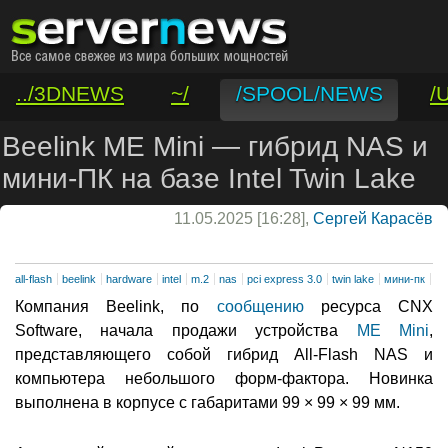
../3DNEWS
~/
/SPOOL/NEWS
/
/VAR/CONTACT
Beelink ME Mini — гибрид NAS и
мини-ПК на базе Intel Twin Lake
11.05.2025 [16:28],
Сергей Карасёв
all-flash
beelink
hardware
intel
m.2
nas
pci express 3.0
twin lake
мини-пк
Компания Beelink, по
сообщению
ресурса CNX
Software, начала продажи устройства
ME Mini
,
представляющего собой гибрид All-Flash NAS и
компьютера небольшого форм-фактора. Новинка
выполнена в корпусе с габаритами 99 × 99 × 99 мм.