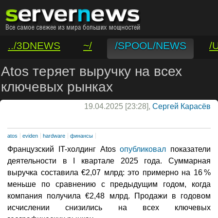
../3DNEWS
~/
/SPOOL/NEWS
/
/VAR/CONTACT
Atos теряет выручку на всех
ключевых рынках
19.04.2025 [23:28],
Сергей Карасёв
atos
eviden
hardware
финансы
Французский IT-холдинг Atos
опубликовал
показатели
деятельности в I квартале 2025 года. Суммарная
выручка составила €2,07 млрд: это примерно на 16 %
меньше по сравнению с предыдущим годом, когда
компания получила €2,48 млрд. Продажи в годовом
исчислении снизились на всех ключевых