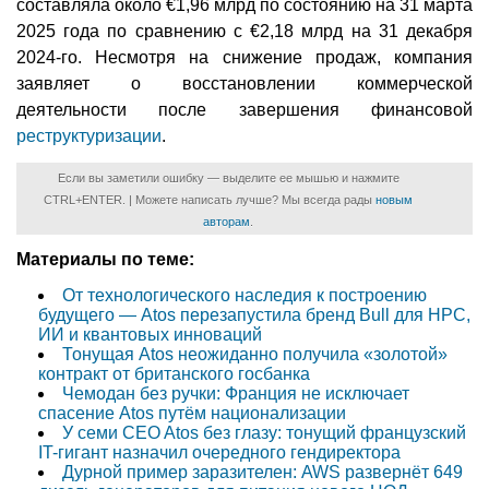
составляла около €1,96 млрд по состоянию на 31 марта
2025 года по сравнению с €2,18 млрд на 31 декабря
2024-го. Несмотря на снижение продаж, компания
заявляет о восстановлении коммерческой
деятельности после завершения финансовой
реструктуризации
.
Если вы заметили ошибку — выделите ее мышью и нажмите
CTRL+ENTER. | Можете написать лучше? Мы всегда рады
новым
авторам
.
Материалы по теме:
От технологического наследия к построению
будущего — Atos перезапустила бренд Bull для HPC,
ИИ и квантовых инноваций
Тонущая Atos неожиданно получила «золотой»
контракт от британского госбанка
Чемодан без ручки: Франция не исключает
спасение Atos путём национализации
У семи CEO Atos без глазу: тонущий французский
IT-гигант назначил очередного гендиректора
Дурной пример заразителен: AWS развернёт 649