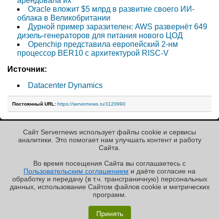
арендовала их
Oracle вложит $5 млрд в развитие своего ИИ-
облака в Великобритании
Дурной пример заразителен: AWS развернёт 649
дизель-генераторов для питания нового ЦОД
Openchip представила европейский 2-нм
процессор BER10 с архитектурой RISC-V
Источник:
Datacenter Dynamics
Постоянный URL:
https://servernews.ru/1120990
Сайт Servernews использует файлы cookie и сервисы
« Назад к ленте
аналитики. Это помогает нам улучшать контент и работу
Cайта.
Во время посещения Cайта вы соглашаетесь с
Пользовательским соглашением
и даёте согласие на
✖
обработку и передачу (в т.ч. трансграничную) персональных
Copyright ©2010-2026
данных, использование Cайтом файлов cookie и метрических
Servernews
.
Пользовательское
соглашение
.
Защищено
программ.
CURATOR
.
Обзор «малолитражного суперкомпьютера» MSI
По всем интересующим Вас
вопросам, Вы можете
EdgeXpert MS-C931
Принять
направить сообщение нам в
/var/contact