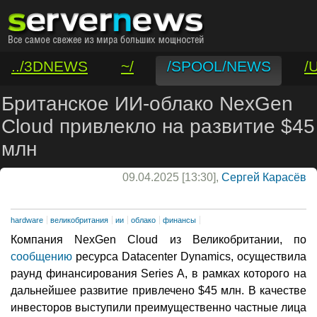
../3DNEWS
~/
/SPOOL/NEWS
/
/VAR/CONTACT
Британское ИИ-облако NexGen
Cloud привлекло на развитие $45
млн
09.04.2025 [13:30],
Сергей Карасёв
hardware
великобритания
ии
облако
финансы
Компания NexGen Cloud из Великобритании, по
сообщению
ресурса Datacenter Dynamics, осуществила
раунд финансирования Series A, в рамках которого на
дальнейшее развитие привлечено $45 млн. В качестве
инвесторов выступили преимущественно частные лица