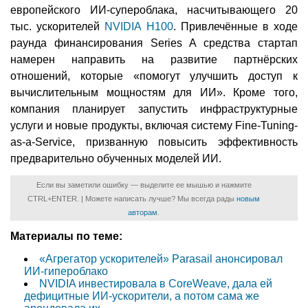
европейского ИИ-супероблака, насчитывающего 20
тыс. ускорителей
NVIDIA H100
. Привлечённые в ходе
раунда финансирования Series A средства стартап
намерен направить на развитие партнёрских
отношений, которые «помогут улучшить доступ к
вычислительным мощностям для ИИ». Кроме того,
компания планирует запустить инфраструктурные
услуги и новые продукты, включая систему Fine-Tuning-
as-a-Service, призванную повысить эффективность
предварительно обученных моделей ИИ.
Если вы заметили ошибку — выделите ее мышью и нажмите
CTRL+ENTER. | Можете написать лучше? Мы всегда рады
новым
авторам
.
Материалы по теме:
«Агрегатор ускорителей» Parasail анонсировал
ИИ-гипероблако
NVIDIA инвестировала в CoreWeave, дала ей
дефицитные ИИ-ускорители, а потом сама же