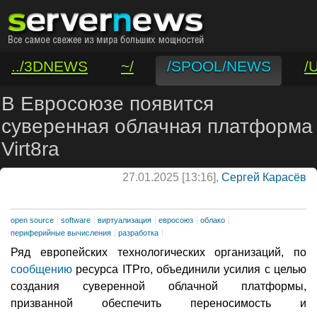
../3DNEWS
~/
/SPOOL/NEWS
/
/VAR/CONTACT
В Евросоюзе появится
суверенная облачная платформа
Virt8ra
27.01.2025 [13:16],
Сергей Карасёв
open source
software
виртуализация
евросоюз
облако
периферийные вычисления
разработка
Ряд европейских технологических организаций, по
сообщению
ресурса ITPro, объединили усилия с целью
создания суверенной облачной платформы,
призванной обеспечить переносимость и