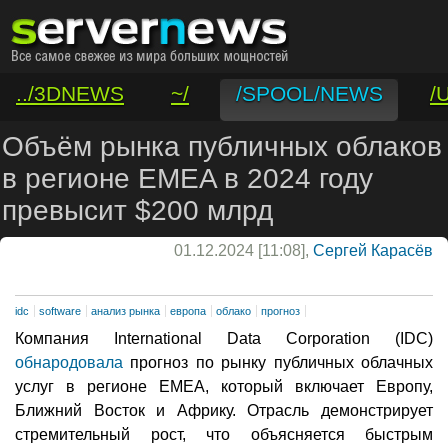
../3DNEWS
~/
/SPOOL/NEWS
/
/VAR/CONTACT
Объём рынка публичных облаков
в регионе EMEA в 2024 году
превысит $200 млрд
01.12.2024 [11:08],
Сергей Карасёв
idc
software
анализ рынка
европа
облако
прогноз
Компания International Data Corporation (IDC)
обнародовала
прогноз по рынку публичных облачных
услуг в регионе EMEA, который включает Европу,
Ближний Восток и Африку. Отрасль демонстрирует
стремительный рост, что объясняется быстрым