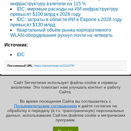
инфраструктуру взлетели на 115 %
IDC: мировые расходы на ИИ-инфраструктуру
превысят $100 млрд к 2028 году
IDC: затраты в области ИИ в Европе к 2028 году
превысят $130 млрд
Квартальный объём рынка корпоративного
WLAN-оборудования рухнул почти на четверть
Источник:
IDC
Постоянный URL:
https://servernews.ru/1114797
Сайт Servernews использует файлы cookie и сервисы
« Назад к ленте
аналитики. Это помогает нам улучшать контент и работу
Cайта.
Во время посещения Cайта вы соглашаетесь с
Пользовательским соглашением
и даёте согласие на
✖
обработку и передачу (в т.ч. трансграничную) персональных
Copyright ©2010-2026
данных, использование Cайтом файлов cookie и метрических
Servernews
.
Пользовательское
соглашение
.
Защищено
программ.
CURATOR
.
Обзор «малолитражного суперкомпьютера» MSI
По всем интересующим Вас
вопросам, Вы можете
EdgeXpert MS-C931