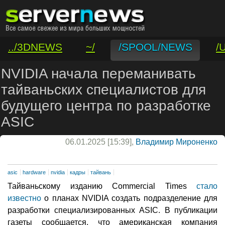
../3DNEWS
~/
/SPOOL/NEWS
/
/VAR/CONTACT
NVIDIA начала переманивать
тайваньских специалистов для
будущего центра по разработке
ASIC
06.01.2025 [15:39],
Владимир Мироненко
asic
hardware
nvidia
кадры
тайвань
Тайваньскому изданию Commercial Times
стало
известно
о планах NVIDIA создать подразделение для
разработки специализированных ASIC. В публикации
газеты сообщается, что американская компания