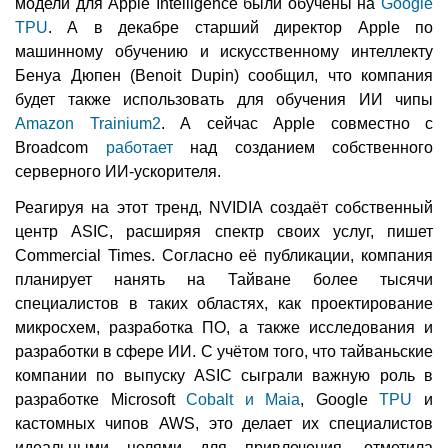
модели для Apple Intelligence были обучены на
Google
TPU
. А в декабре старший директор Apple по
машинному обучению и искусственному интеллекту
Бенуа Дюпен (Benoit Dupin) сообщил, что компания
будет также использовать для обучения ИИ чипы
Amazon Trainium2
. А сейчас Apple совместно с
Broadcom
работает
над созданием собственного
серверного ИИ-ускорителя.
Реагируя на этот тренд, NVIDIA создаёт собственный
центр ASIC, расширяя спектр своих услуг, пишет
Commercial Times. Согласно её публикации, компания
планирует нанять на Тайване более тысячи
специалистов в таких областях, как проектирование
микросхем, разработка ПО, а также исследования и
разработки в сфере ИИ. С учётом того, что тайваньские
компании по выпуску ASIC сыграли важную роль в
разработке Microsoft
Cobalt и Maia
, Google
TPU
и
кастомных чипов AWS, это делает их специалистов
идеальными целями для привлечения, отметила