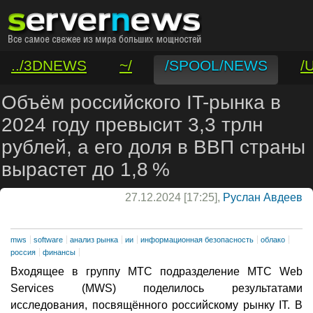
../3DNEWS
~/
/SPOOL/NEWS
/
/VAR/CONTACT
Объём российского IT-рынка в
2024 году превысит 3,3 трлн
рублей, а его доля в ВВП страны
вырастет до 1,8 %
27.12.2024 [17:25],
Руслан Авдеев
mws
software
анализ рынка
ии
информационная безопасность
облако
россия
финансы
Входящее в группу МТС подразделение МТС Web
Services (MWS) поделилось результатами
исследования, посвящённого российскому рынку IT. В