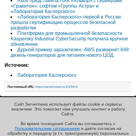
Axoft представила ПАК «Алькор» с серверами
«Гравитон», софтом «Группы Астра» и
«Лаборатории Касперского»
«Лаборатория Касперского» первой в России
прошла сертификацию процессов безопасной
разработки
Платформа для промышленной безопасности
Kaspersky Industrial CyberSecurity получила крупное
обновление
Дурной пример заразителен: AWS развернёт 649
дизель-генераторов для питания нового ЦОД
Источник:
Лаборатория Касперского
Постоянный URL:
https://servernews.ru/1115414
Сайт Servernews использует файлы cookie и сервисы
« Назад к ленте
аналитики. Это помогает нам улучшать контент и работу
Cайта.
Во время посещения Cайта вы соглашаетесь с
Пользовательским соглашением
и даёте согласие на
✖
обработку и передачу (в т.ч. трансграничную) персональных
Copyright ©2010-2026