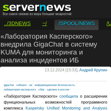
../3DNEWS
~/
/SPOOL/NEWS
/
/VAR/CONTACT
«Лаборатория Касперского»
внедрила GigaChat в систему
KUMA для мониторинга и
анализа инцидентов ИБ
13.12.2024 [15:33],
Андрей Крупин
gigachat
software
ии
информационная безопасность
лаборатория касперского
сбер
сделано в россии
«Лаборатория Касперского»
сообщила
о расширении
функциональных возможностей программного
комплекса
Kaspersky Unified Monitoring and Analysis