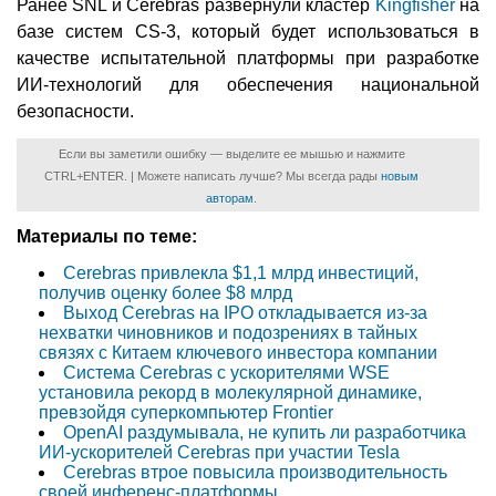
Ранее SNL и Cerebras развернули кластер
Kingfisher
на
базе систем CS-3, который будет использоваться в
качестве испытательной платформы при разработке
ИИ-технологий для обеспечения национальной
безопасности.
Если вы заметили ошибку — выделите ее мышью и нажмите
CTRL+ENTER. | Можете написать лучше? Мы всегда рады
новым
авторам
.
Материалы по теме:
Cerebras привлекла $1,1 млрд инвестиций,
получив оценку более $8 млрд
Выход Cerebras на IPO откладывается из-за
нехватки чиновников и подозрениях в тайных
связях с Китаем ключевого инвестора компании
Система Cerebras с ускорителями WSE
установила рекорд в молекулярной динамике,
превзойдя суперкомпьютер Frontier
OpenAI раздумывала, не купить ли разработчика
ИИ-ускорителей Cerebras при участии Tesla
Cerebras втрое повысила производительность
своей инференс-платформы