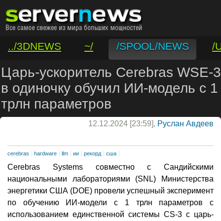
../3DNEWS
~/
/SPOOL/NEWS
/
/VAR/CONTACT
Царь-ускоритель Cerebras WSE-3
в одиночку обучил ИИ-модель с 1
трлн параметров
12.12.2024 [23:59],
Руслан Авдеев
cerebras
hardware
llm
ии
рекорд
сша
Cerebras Systems совместно с Сандийскими
национальными лабораториями (SNL) Министерства
энергетики США (DOE) провели успешный эксперимент
по обучению ИИ-модели с 1 трлн параметров с
использованием единственной системы CS-3 с царь-